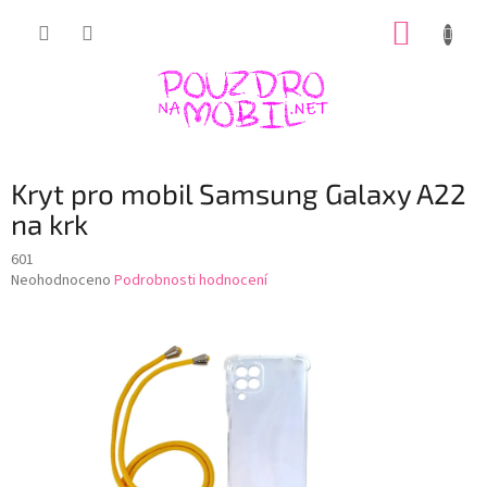
Přejít
NÁKUP
na
obsah
KOŠÍK
Kryt pro mobil Samsung Galaxy A22
na krk
601
Průměrné
Neohodnoceno
Podrobnosti hodnocení
hodnocení
produktu
je
0,0
z
5
hvězdiček.