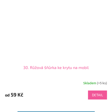
30. Růžová šňůrka ke krytu na mobil
Skladem
(>5 ks)
59 Kč
od
DETAIL