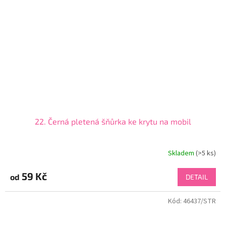
22. Černá pletená šňůrka ke krytu na mobil
Skladem
(>5 ks)
59 Kč
od
DETAIL
Kód:
46437/STR