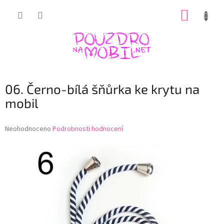
Přejít
NÁKUP
na
obsah
KOŠÍK
06. Černo-bílá šňůrka ke krytu na
mobil
Průměrné
Neohodnoceno
Podrobnosti hodnocení
hodnocení
produktu
je
0,0
z
5
hvězdiček.