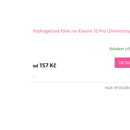
Hydrogelová fólie na Xiaomi 12 Pro (Dimensity
Skladem
(>
DETAI
157 Kč
od
...
Kód:
HF01028