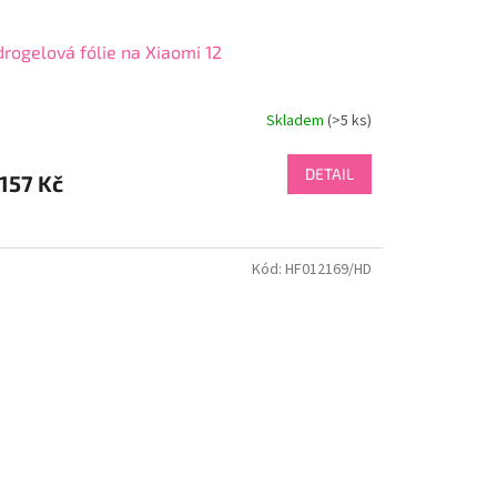
rogelová fólie na Xiaomi 12
Skladem
(>5 ks)
DETAIL
157 Kč
Kód:
HF012169/HD