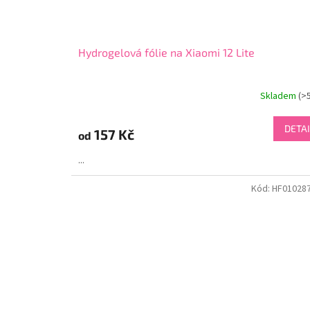
Hydrogelová fólie na Xiaomi 12 Lite
Skladem
(>
DETAI
157 Kč
od
...
Kód:
HF01028