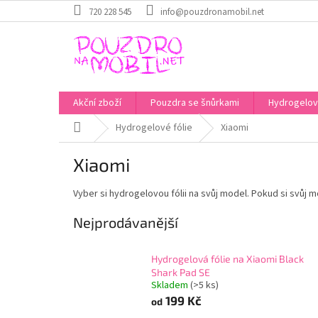
Přejít
720 228 545
info@pouzdronamobil.net
na
obsah
Akční zboží
Pouzdra se šnůrkami
Hydrogelové
Domů
Hydrogelové fólie
Xiaomi
Xiaomi
Vyber si hydrogelovou fólii na svůj model. Pokud si svůj mo
Nejprodávanější
Hydrogelová fólie na Xiaomi Black
Shark Pad SE
Skladem
(>5 ks)
199 Kč
od