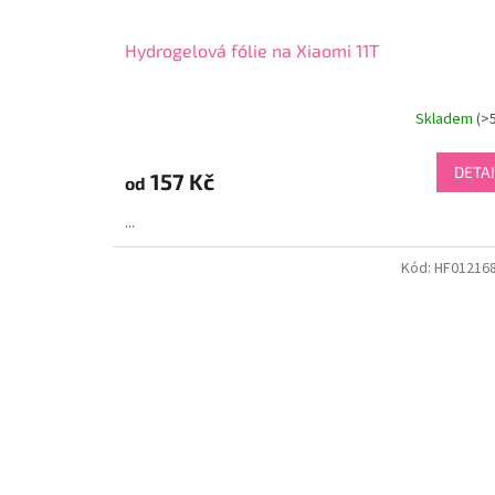
Hydrogelová fólie na Xiaomi 11T
Skladem
(>
DETAI
157 Kč
od
...
Kód:
HF01216