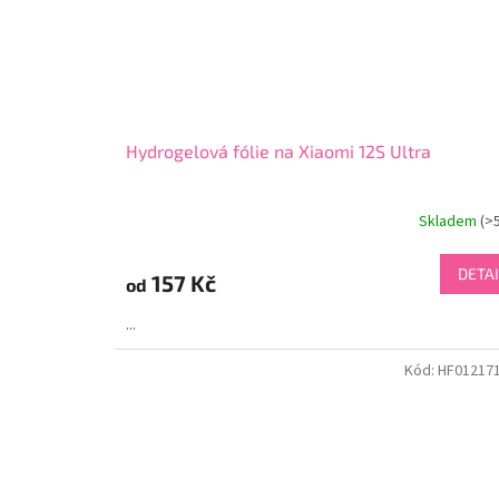
Hydrogelová fólie na Xiaomi 12S Ultra
Skladem
(>
DETAI
157 Kč
od
...
Kód:
HF01217