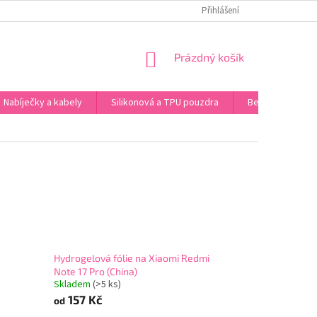
 ÚDAJŮ
Přihlášení
NÁKUPNÍ
Prázdný košík
KOŠÍK
Nabíječky a kabely
Silikonová a TPU pouzdra
Bezdrátová sluc
Hydrogelová fólie na Xiaomi Redmi
Note 17 Pro (China)
Skladem
(>5 ks)
157 Kč
od