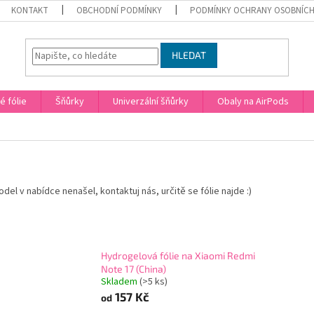
KONTAKT
OBCHODNÍ PODMÍNKY
PODMÍNKY OCHRANY OSOBNÍCH
HLEDAT
 fólie
Šňůrky
Univerzální šňůrky
Obaly na AirPods
del v nabídce nenašel, kontaktuj nás, určitě se fólie najde :)
Hydrogelová fólie na Xiaomi Redmi
Note 17 (China)
Skladem
(>5 ks)
157 Kč
od