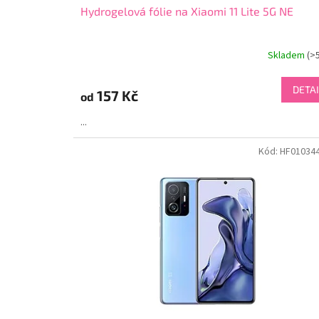
Hydrogelová fólie na Xiaomi 11 Lite 5G NE
Skladem
(>
DETAI
157 Kč
od
...
Kód:
HF01034