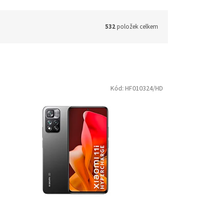
532
položek celkem
Kód:
HF010324/HD