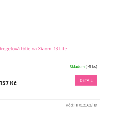
rogelová fólie na Xiaomi 13 Lite
Skladem
(>5 ks)
DETAIL
157 Kč
Kód:
HF012162/HD