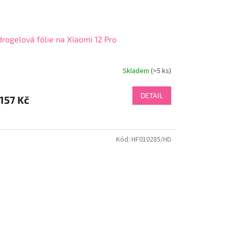
rogelová fólie na Xiaomi 12 Pro
Skladem
(>5 ks)
DETAIL
157 Kč
Kód:
HF010285/HD