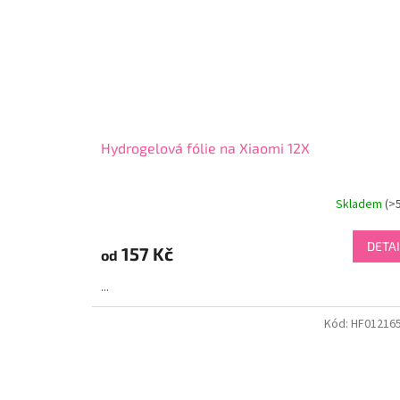
Hydrogelová fólie na Xiaomi 12X
Skladem
(>
DETAI
157 Kč
od
...
Kód:
HF01216