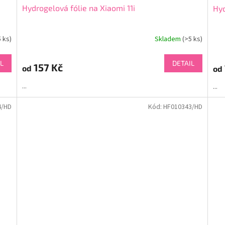
Hydrogelová fólie na Xiaomi 11i
Hyd
5 ks)
Skladem
(>5 ks)
L
DETAIL
157 Kč
od
od
...
...
4/HD
Kód:
HF010343/HD