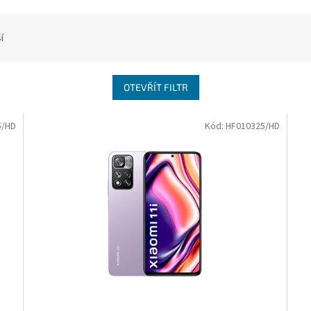
í
OTEVŘÍT FILTR
5/HD
Kód:
HF010325/HD