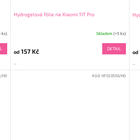
Hydrogelová fólie na Xiaomi 11T Pro
Hyd
5 ks)
Skladem
(>5 ks)
L
DETAIL
157 Kč
od
od
...
...
8/HD
Kód:
HF010556/HD