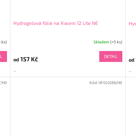
Hydrogelová fólie na Xiaomi 12 Lite NE
Hyd
5 ks)
Skladem
(>5 ks)
L
DETAIL
157 Kč
od
od
...
...
7/HD
Kód:
HF010286/HD