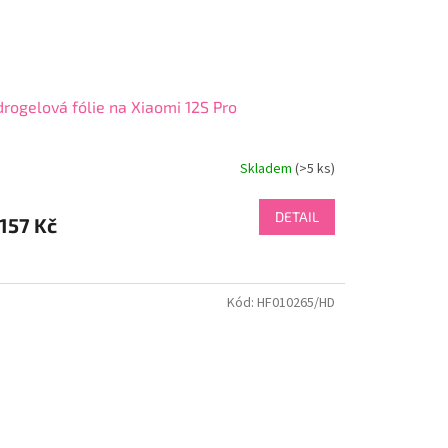
rogelová fólie na Xiaomi 12S Pro
Skladem
(>5 ks)
DETAIL
157 Kč
Kód:
HF010265/HD