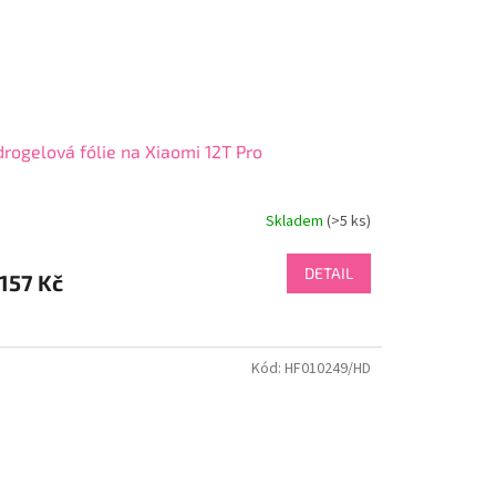
rogelová fólie na Xiaomi 12T Pro
Skladem
(>5 ks)
DETAIL
157 Kč
Kód:
HF010249/HD