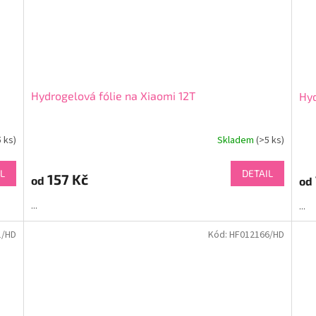
Hydrogelová fólie na Xiaomi 12T
Hyd
5 ks)
Skladem
(>5 ks)
L
DETAIL
157 Kč
od
od
...
...
1/HD
Kód:
HF012166/HD