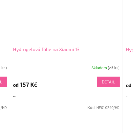
Hydrogelová fólie na Xiaomi 13
Hyd
5 ks)
Skladem
(>5 ks)
L
DETAIL
157 Kč
od
od
...
...
5/HD
Kód:
HF010240/HD