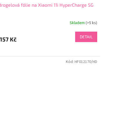
rogelová fólie na Xiaomi 11i HyperCharge 5G
Skladem
(>5 ks)
DETAIL
157 Kč
Kód:
HF012170/HD