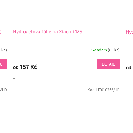
)
Hydrogelová fólie na Xiaomi 12S
Hyd
5 ks)
Skladem
(>5 ks)
L
DETAIL
157 Kč
od
od
...
...
4/HD
Kód:
HF010266/HD