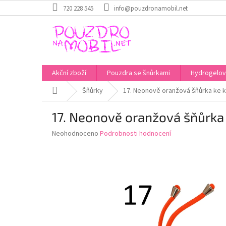
Přejít
720 228 545
info@pouzdronamobil.net
na
obsah
Akční zboží
Pouzdra se šnůrkami
Hydrogelové
Domů
Šňůrky
17. Neonově oranžová šňůrka ke k
17. Neonově oranžová šňůrka 
Průměrné
Neohodnoceno
Podrobnosti hodnocení
hodnocení
produktu
je
0,0
z
5
hvězdiček.