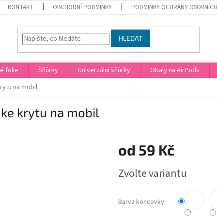
KONTAKT
OBCHODNÍ PODMÍNKY
PODMÍNKY OCHRANY OSOBNÍCH
HLEDAT
 fólie
Šňůrky
Univerzální šňůrky
Obaly na AirPods
rytu na mobil
ke krytu na mobil
od
59 Kč
Měrná
Zvolte variantu
cena:
Barva koncovky