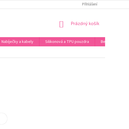
 ÚDAJŮ
Přihlášení
NÁKUPNÍ
Prázdný košík
KOŠÍK
Nabíječky a kabely
Silikonová a TPU pouzdra
Bezdrátová sluc