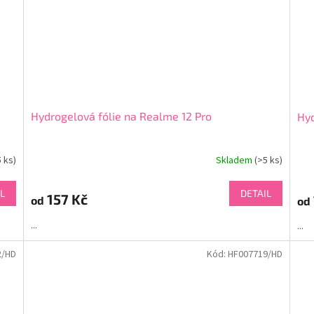
Hydrogelová fólie na Realme 12 Pro
Hyd
5 ks)
Skladem
(>5 ks)
L
DETAIL
157 Kč
od
od
...
...
2/HD
Kód:
HF007719/HD