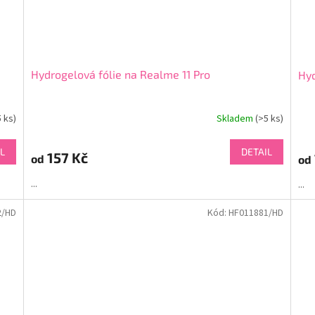
Hydrogelová fólie na Realme 11 Pro
Hyd
5 ks)
Skladem
(>5 ks)
L
DETAIL
157 Kč
od
od
...
...
2/HD
Kód:
HF011881/HD