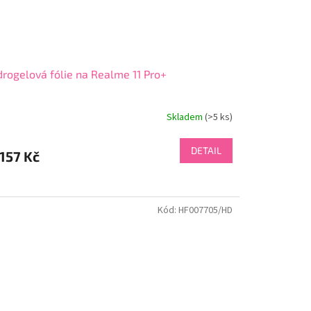
rogelová fólie na Realme 11 Pro+
Skladem
(>5 ks)
DETAIL
157 Kč
Kód:
HF007705/HD