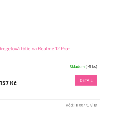
rogelová fólie na Realme 12 Pro+
Skladem
(>5 ks)
DETAIL
157 Kč
Kód:
HF007717/HD