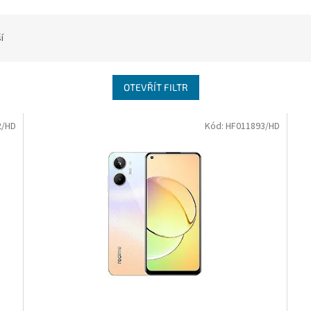
í
OTEVŘÍT FILTR
2/HD
Kód:
HF011893/HD