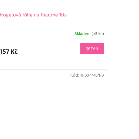
rogelová fólie na Realme 10s
Skladem
(>5 ks)
DETAIL
157 Kč
Kód:
HF007740/HD