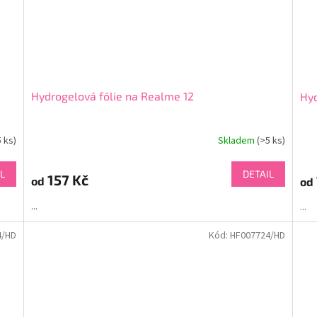
Hydrogelová fólie na Realme 12
Hyd
5 ks)
Skladem
(>5 ks)
L
DETAIL
157 Kč
od
od
...
...
4/HD
Kód:
HF007724/HD