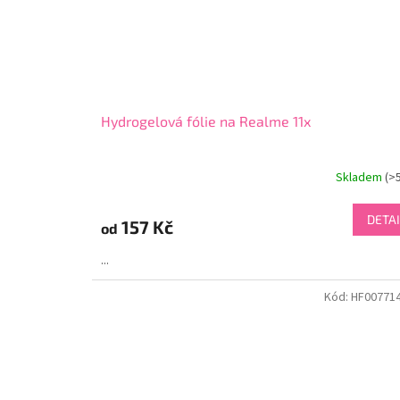
Hydrogelová fólie na Realme 11x
Skladem
(>
DETAI
157 Kč
od
...
Kód:
HF00771