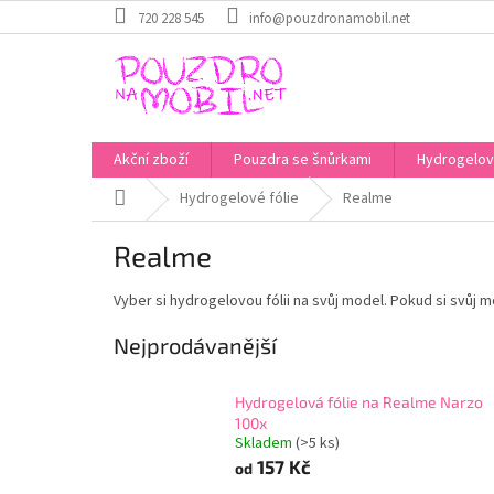
Přejít
720 228 545
info@pouzdronamobil.net
na
obsah
Akční zboží
Pouzdra se šnůrkami
Hydrogelové
Domů
Hydrogelové fólie
Realme
Realme
Vyber si hydrogelovou fólii na svůj model. Pokud si svůj mo
Nejprodávanější
Hydrogelová fólie na Realme Narzo
100x
Skladem
(>5 ks)
157 Kč
od