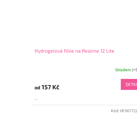
Hydrogelová fólie na Realme 12 Lite
Skladem
(>
DETAI
157 Kč
od
...
Kód:
HF00772