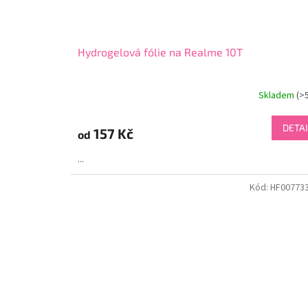
Hydrogelová fólie na Realme 10T
Skladem
(>
DETAI
157 Kč
od
...
Kód:
HF00773