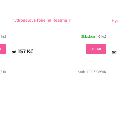
Hydrogelová fólie na Realme 11
Hyd
5 ks)
Skladem
(>5 ks)
L
DETAIL
157 Kč
od
od
...
...
3/HD
Kód:
HF007739/HD