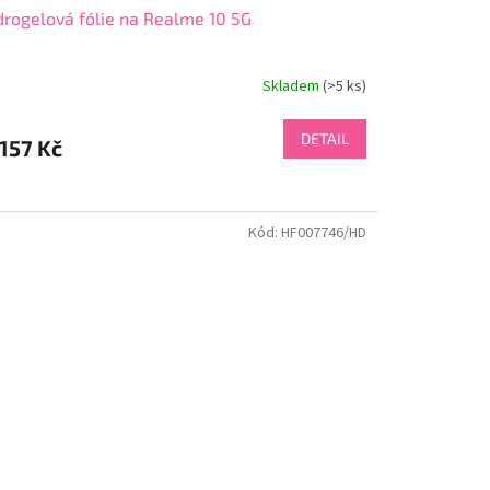
rogelová fólie na Realme 10 5G
Skladem
(>5 ks)
DETAIL
157 Kč
Kód:
HF007746/HD