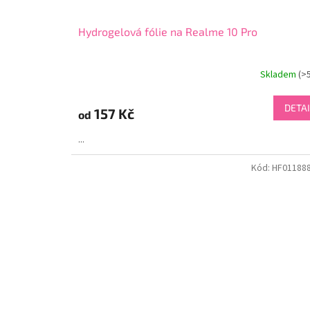
Hydrogelová fólie na Realme 10 Pro
Skladem
(>
DETAI
157 Kč
od
...
Kód:
HF01188