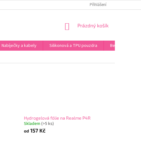
 ÚDAJŮ
Přihlášení
NÁKUPNÍ
Prázdný košík
KOŠÍK
Nabíječky a kabely
Silikonová a TPU pouzdra
Bezdrátová sluc
Hydrogelová fólie na Realme P4R
Skladem
(>5 ks)
157 Kč
od