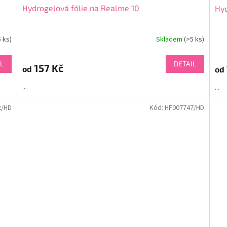
Hydrogelová fólie na Realme 10
Hyd
5 ks)
Skladem
(>5 ks)
L
DETAIL
157 Kč
od
od
...
...
2/HD
Kód:
HF007747/HD