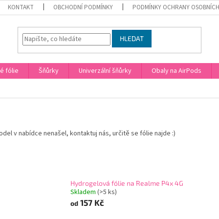
KONTAKT
OBCHODNÍ PODMÍNKY
PODMÍNKY OCHRANY OSOBNÍCH
HLEDAT
 fólie
Šňůrky
Univerzální šňůrky
Obaly na AirPods
del v nabídce nenašel, kontaktuj nás, určitě se fólie najde :)
Hydrogelová fólie na Realme P4x 4G
Skladem
(>5 ks)
157 Kč
od