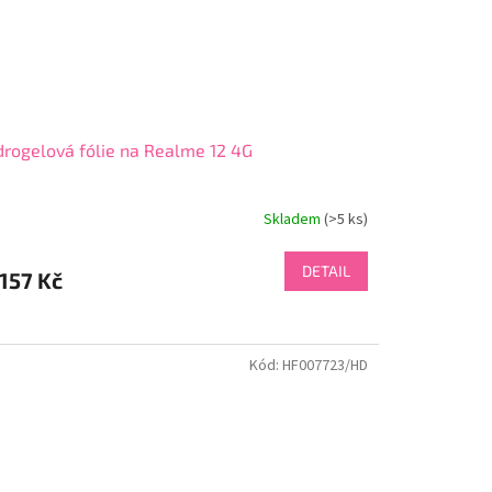
rogelová fólie na Realme 12 4G
Skladem
(>5 ks)
DETAIL
157 Kč
Kód:
HF007723/HD