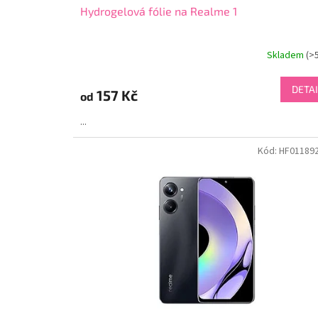
Hydrogelová fólie na Realme 1
Skladem
(>
DETAI
157 Kč
od
...
Kód:
HF01189