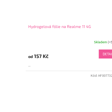
Hydrogelová fólie na Realme 11 4G
Skladem
(>
DETAI
157 Kč
od
...
Kód:
HF00773