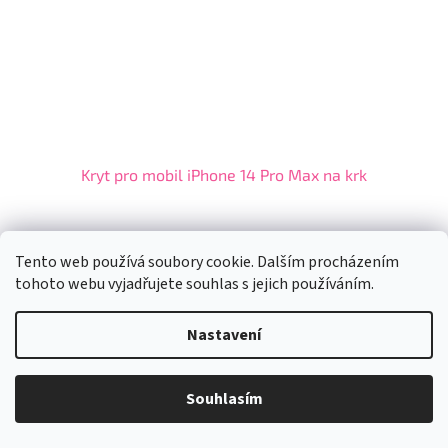
Kryt pro mobil iPhone 14 Pro Max na krk
Skladem
(>5 ks)
Tento web používá soubory cookie. Dalším procházením
tohoto webu vyjadřujete souhlas s jejich používáním.
Do košíku
249 Kč
Nastavení
...
Kód:
553
Vážení Zákazníci, od 10. 07 do 17. 07. 2026 budeme mít provozní
přestávku z důvodu dovolené. Přijaté objednávky budeme expedovat
Souhlasím
20. 7. 2026. Děkujeme za pochopení.