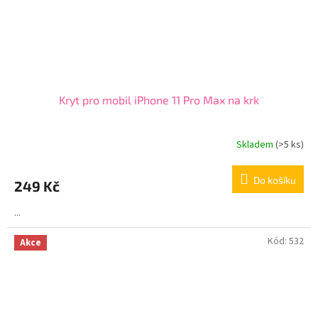
Kryt pro mobil iPhone 11 Pro Max na krk
Skladem
(>5 ks)
Průměrné
hodnocení
produktu
Do košíku
249 Kč
je
5,0
...
z
5
hvězdiček.
Kód:
532
Akce