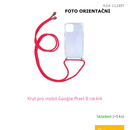
p
V
Kód:
112497
r
ý
o
p
d
i
u
s
k
p
t
r
ů
o
d
u
k
t
ů
Kryt pro mobil Google Pixel 8 na krk
Skladem
(>5 ks)