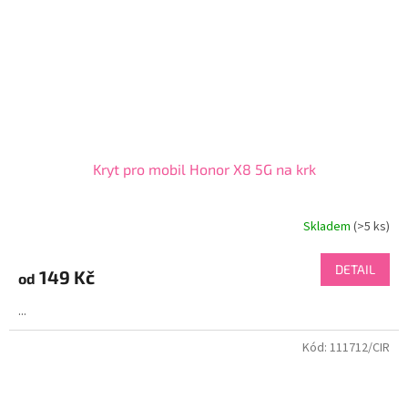
Kryt pro mobil Honor X8 5G na krk
Skladem
(>5 ks)
Průměrné
hodnocení
produktu
DETAIL
149 Kč
od
je
3,0
...
z
5
Kód:
111712/CIR
hvězdiček.