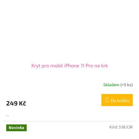
Kryt pro mobil iPhone 11 Pro na krk
Skladem
(>5 ks)
Průměrné
hodnocení
produktu
Do košíku
249 Kč
je
3,2
...
z
5
hvězdiček.
Kód:
538/CIR
Novinka