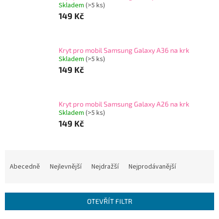
Skladem
(>5 ks)
149 Kč
Kryt pro mobil Samsung Galaxy A36 na krk
Skladem
(>5 ks)
149 Kč
Kryt pro mobil Samsung Galaxy A26 na krk
Skladem
(>5 ks)
149 Kč
Ř
a
Abecedně
Nejlevnější
Nejdražší
Nejprodávanější
z
e
n
OTEVŘÍT FILTR
í