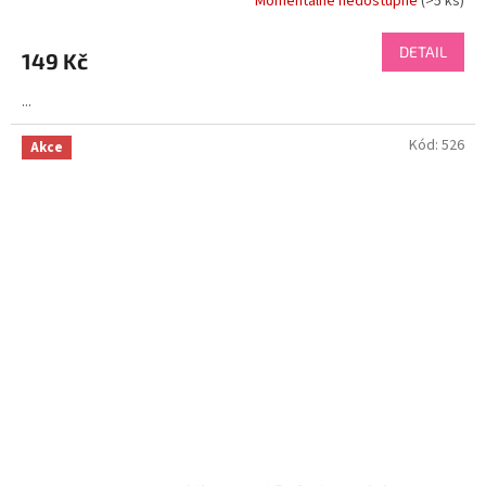
Momentálně nedostupné
(>5 ks)
DETAIL
149 Kč
...
Kód:
526
Akce