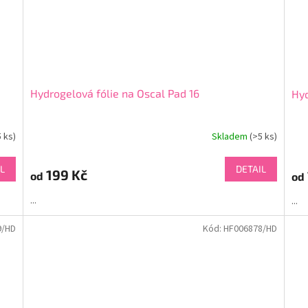
Hydrogelová fólie na Oscal Pad 16
Hyd
5 ks)
Skladem
(>5 ks)
L
DETAIL
199 Kč
od
od
...
...
9/HD
Kód:
HF006878/HD