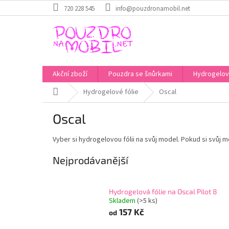
Přejít
720 228 545
info@pouzdronamobil.net
na
obsah
Akční zboží
Pouzdra se šnůrkami
Hydrogelové
Domů
Hydrogelové fólie
Oscal
Oscal
Vyber si hydrogelovou fólii na svůj model. Pokud si svůj mo
Nejprodávanější
Hydrogelová fólie na Oscal Pilot 8
Skladem
(>5 ks)
157 Kč
od