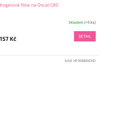
rogelová fólie na Oscal C80
Skladem
(>5 ks)
DETAIL
157 Kč
Kód:
HF006864/HD