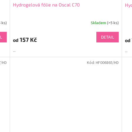
Hydrogelová fólie na Oscal C70
Hyd
5 ks)
Skladem
(>5 ks)
L
DETAIL
157 Kč
od
od
...
...
7/HD
Kód:
HF006865/HD