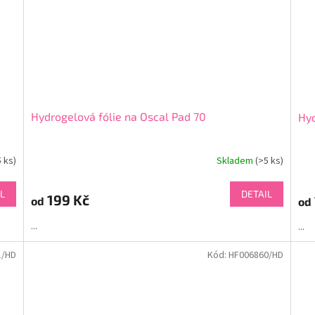
Hydrogelová fólie na Oscal Pad 70
Hyd
5 ks)
Skladem
(>5 ks)
L
DETAIL
199 Kč
od
od
...
...
1/HD
Kód:
HF006860/HD