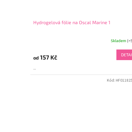
Hydrogelová fólie na Oscal Marine 1
Skladem
(>
DETAI
157 Kč
od
...
Kód:
HF01182