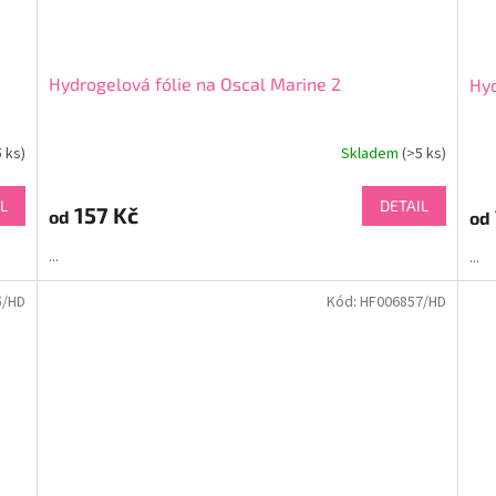
Hydrogelová fólie na Oscal Marine 2
Hyd
5 ks)
Skladem
(>5 ks)
L
DETAIL
157 Kč
od
od
...
...
5/HD
Kód:
HF006857/HD