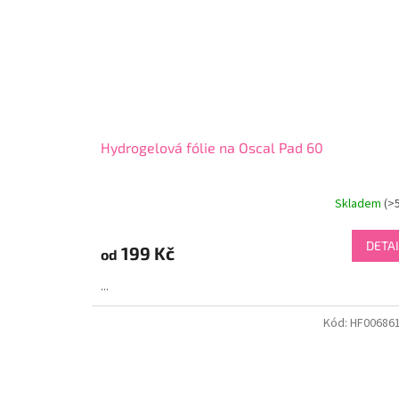
Hydrogelová fólie na Oscal Pad 60
Skladem
(>
DETAI
199 Kč
od
...
Kód:
HF00686