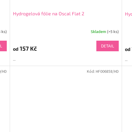
Hydrogelová fólie na Oscal Flat 2
Hyd
5 ks)
Skladem
(>5 ks)
L
DETAIL
157 Kč
od
od
...
...
9/HD
Kód:
HF006858/HD