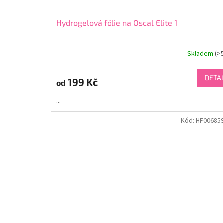
Hydrogelová fólie na Oscal Elite 1
Skladem
(>
DETAI
199 Kč
od
...
Kód:
HF00685