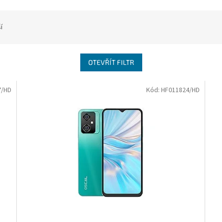
í
OTEVŘÍT FILTR
7/HD
Kód:
HF011824/HD