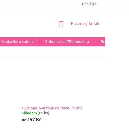
 ÚDAJŮ
Přihlášení
NÁKUPNÍ
Prázdný košík
KOŠÍK
Nabíječky a kabely
Silikonová a TPU pouzdra
Bezdrátová sluc
Hydrogelová fólie na Oscal Pilot8
Skladem
(>5 ks)
157 Kč
od