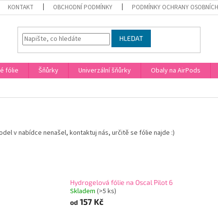
KONTAKT
OBCHODNÍ PODMÍNKY
PODMÍNKY OCHRANY OSOBNÍCH
HLEDAT
 fólie
Šňůrky
Univerzální šňůrky
Obaly na AirPods
del v nabídce nenašel, kontaktuj nás, určitě se fólie najde :)
Hydrogelová fólie na Oscal Pilot 6
Skladem
(>5 ks)
157 Kč
od