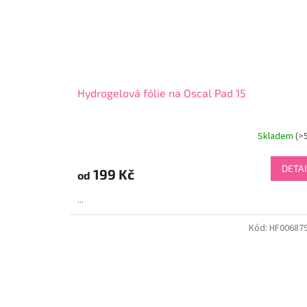
Hydrogelová fólie na Oscal Pad 15
Skladem
(>
DETAI
199 Kč
od
...
Kód:
HF00687