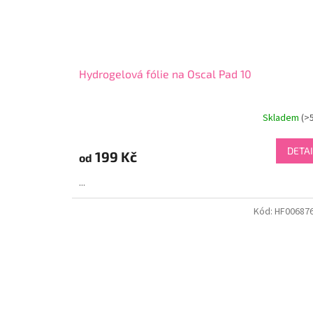
Hydrogelová fólie na Oscal Pad 10
Skladem
(>
DETAI
199 Kč
od
...
Kód:
HF00687