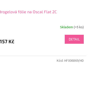
rogelová fólie na Oscal Flat 2C
Skladem
(>5 ks)
DETAIL
157 Kč
Kód:
HF006869/HD