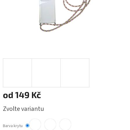
od
149 Kč
Měrná
Zvolte variantu
cena:
Barva krytu