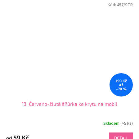
Kód:
457/STR
199 Kč
až
–70 %
13. Červeno-žlutá šňůrka ke krytu na mobil
Skladem
(>5 ks)
59 Kč
od
DETAIL