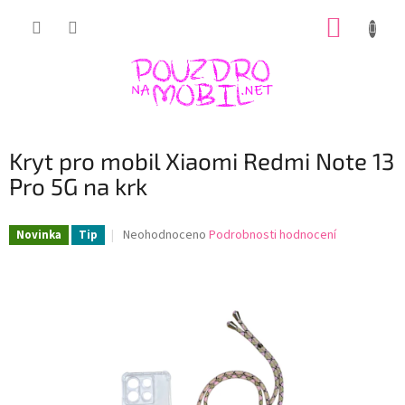
Přejít
NÁKUP
na
obsah
KOŠÍK
Kryt pro mobil Xiaomi Redmi Note 13
Pro 5G na krk
Průměrné
Neohodnoceno
Podrobnosti hodnocení
Novinka
Tip
hodnocení
produktu
je
0,0
z
5
hvězdiček.