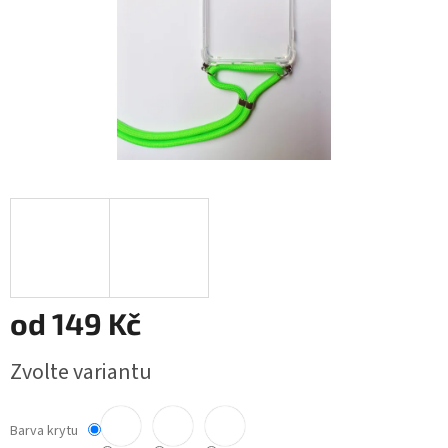
od
149 Kč
Měrná
Zvolte variantu
cena:
Barva krytu