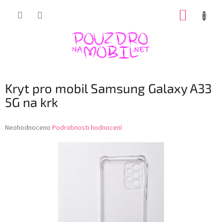
Přejít
NÁKUP
na
obsah
KOŠÍK
Kryt pro mobil Samsung Galaxy A33
5G na krk
Průměrné
Neohodnoceno
Podrobnosti hodnocení
hodnocení
produktu
je
0,0
z
5
hvězdiček.