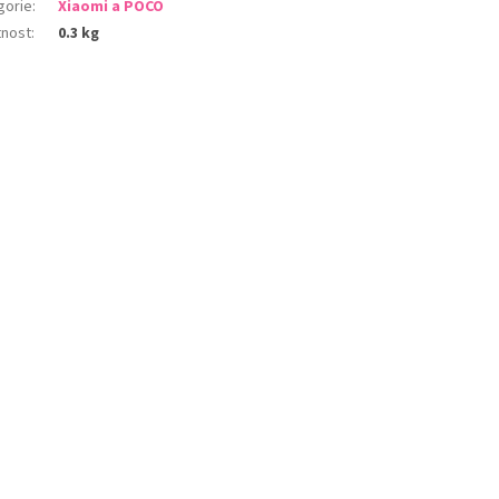
gorie
:
Xiaomi a POCO
nost
:
0.3 kg