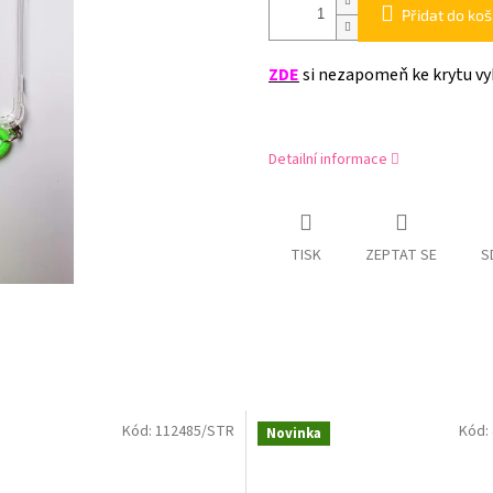
Přidat do koš
ZDE
si nezapomeň ke krytu vy
Detailní informace
TISK
ZEPTAT SE
S
Kód:
112485/STR
Kód:
Novinka