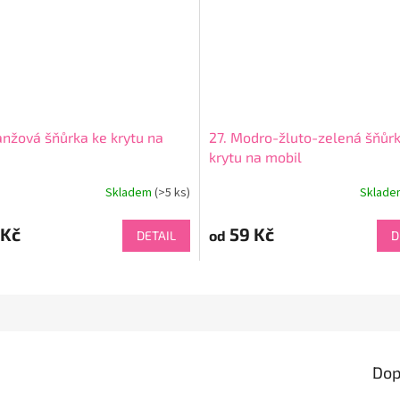
anžová šňůrka ke krytu na
27. Modro-žluto-zelená šňůr
krytu na mobil
Skladem
(>5 ks)
Sklad
 Kč
59 Kč
od
DETAIL
D
Dop