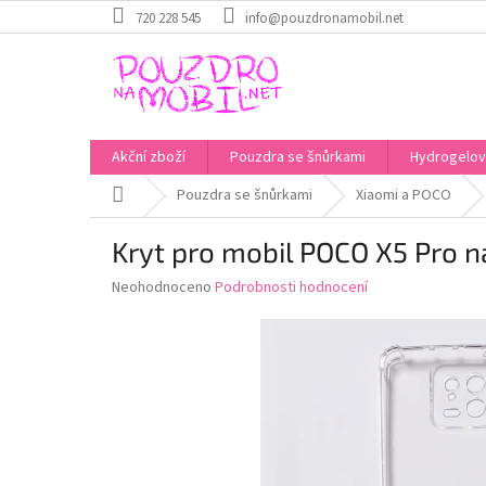
Přejít
720 228 545
info@pouzdronamobil.net
na
obsah
Akční zboží
Pouzdra se šnůrkami
Hydrogelové
Domů
Pouzdra se šnůrkami
Xiaomi a POCO
Kryt pro mobil POCO X5 Pro n
Průměrné
Neohodnoceno
Podrobnosti hodnocení
hodnocení
produktu
je
0,0
z
5
hvězdiček.