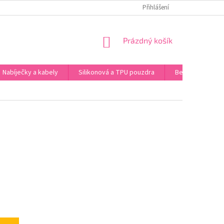
 ÚDAJŮ
Přihlášení
NÁKUPNÍ
Prázdný košík
KOŠÍK
Nabíječky a kabely
Silikonová a TPU pouzdra
Bezdrátová sluc