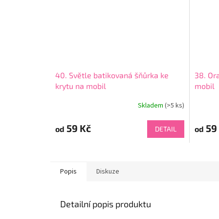
40. Světle batikovaná šňůrka ke
38. Or
krytu na mobil
mobil
Skladem
(>5 ks)
59 Kč
59
od
od
DETAIL
Popis
Diskuze
Detailní popis produktu