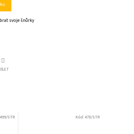
íku
brat svoje šnůrky
DÍLET
499/STR
Kód:
478/STR