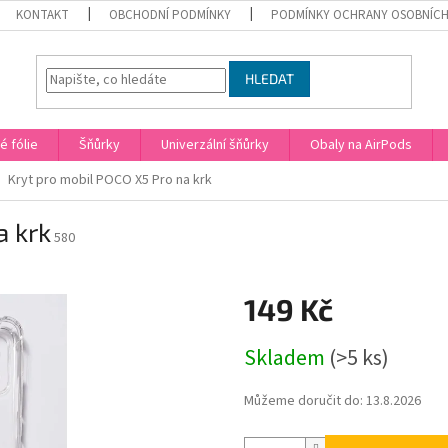
KONTAKT
OBCHODNÍ PODMÍNKY
PODMÍNKY OCHRANY OSOBNÍCH
HLEDAT
 fólie
Šňůrky
Univerzální šňůrky
Obaly na AirPods
Kryt pro mobil POCO X5 Pro na krk
a krk
580
149 Kč
Měrná
Skladem
(>5 ks)
cena:
Můžeme doručit do:
13.8.2026