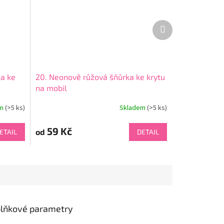
Další
produkt
ka ke
20. Neonově růžová šňůrka ke krytu
na mobil
em
(>5 ks)
Skladem
(>5 ks)
59 Kč
od
ETAIL
DETAIL
lňkové parametry