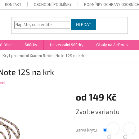
KONTAKT
OBCHODNÍ PODMÍNKY
PODMÍNKY OCHRANY OSOBNÍCH
HLEDAT
 fólie
Šňůrky
Univerzální šňůrky
Obaly na AirPods
Kryt pro mobil Xiaomi Redmi Note 12S na krk
Note 12S na krk
ení
od
149 Kč
Měrná
Zvolte variantu
cena:
Barva krytu