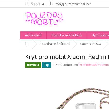
Přejít
720 228 545
info@pouzdronamobil.net
na
obsah
Akční zboží
Pouzdra se šnůrkami
Hydrogelové
Domů
Pouzdra se šnůrkami
Xiaomi a POCO
Kryt pro mobil Xiaomi Redmi 
Průměrné
Neohodnoceno
Podrobnosti hodnoc
Novinka
Tip
hodnocení
produktu
je
0,0
z
5
hvězdiček.