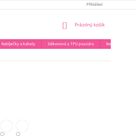
 ÚDAJŮ
Přihlášení
NÁKUPNÍ
Prázdný košík
KOŠÍK
Nabíječky a kabely
Silikonová a TPU pouzdra
Bezdrátová sluc