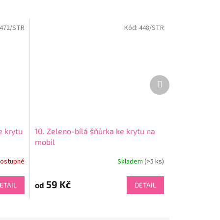
472/STR
Kód:
448/STR
Další
produkt
e krytu
10. Zeleno-bílá šňůrka ke krytu na
mobil
ostupné
Skladem
(>5 ks)
59 Kč
od
ETAIL
DETAIL