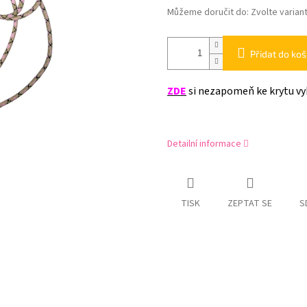
Můžeme doručit do:
Zvolte varian
Přidat do koš
ZDE
si nezapomeň ke krytu vy
Detailní informace
TISK
ZEPTAT SE
S