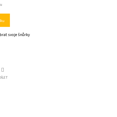
tu
íku
brat svoje šnůrky
DÍLET