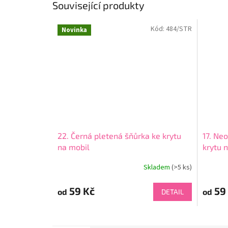
Související produkty
Kód:
484/STR
Novinka
22. Černá pletená šňůrka ke krytu
17. Ne
na mobil
krytu 
Skladem
(>5 ks)
59 Kč
59
od
od
DETAIL