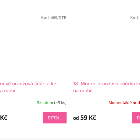
Kód:
469/STR
Kód:
onově oranžová šňůrka ke
18. Modro-oranžová šňůrka k
na mobil
na mobil
Skladem
(>5 ks)
Momentálně ned
 Kč
59 Kč
od
DETAIL
D