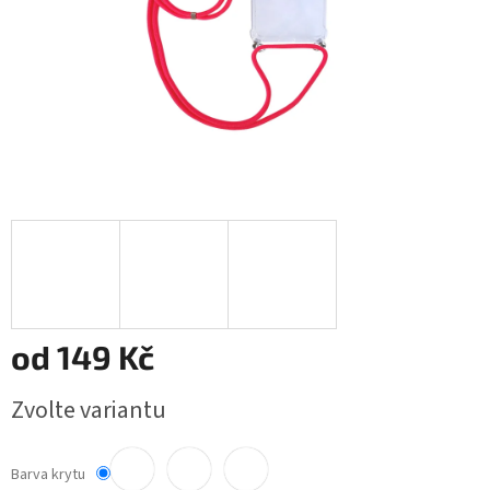
od
149 Kč
Měrná
Zvolte variantu
cena:
Barva krytu