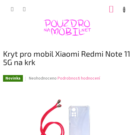
Přejít
NÁKUP
na
obsah
KOŠÍK
Kryt pro mobil Xiaomi Redmi Note 11
5G na krk
Průměrné
Neohodnoceno
Podrobnosti hodnocení
Novinka
hodnocení
produktu
je
0,0
z
5
hvězdiček.