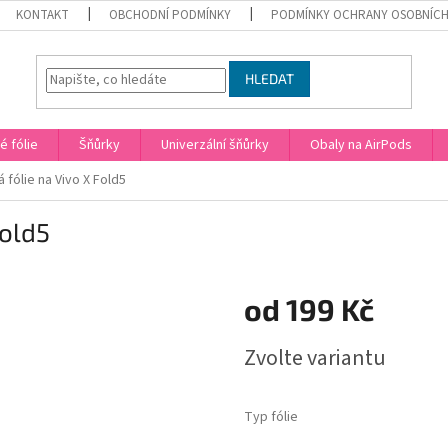
KONTAKT
OBCHODNÍ PODMÍNKY
PODMÍNKY OCHRANY OSOBNÍCH
HLEDAT
 fólie
Šňůrky
Univerzální šňůrky
Obaly na AirPods
fólie na Vivo X Fold5
Fold5
od
199 Kč
Měrná
Zvolte variantu
cena:
Typ fólie