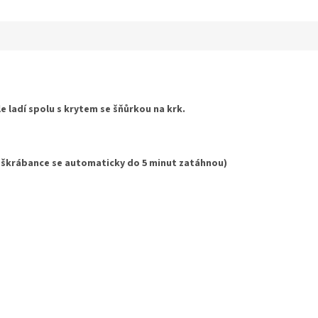
ek.
hvězdiček.
e ladí spolu s krytem se šňůrkou na krk.
 škrábance se automaticky do 5 minut zatáhnou)