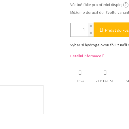
Včetně fólie pro přední displej
?
Můžeme doručit do:
Zvolte varian
Přidat do koš
Vyber si hydrogelovou fólii z naší 
Detailní informace
TISK
ZEPTAT SE
S