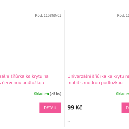
Kód:
115869/01
Kód:
1
zální šňůrka ke krytu na
Univerzální šňůrka ke krytu n
s červenou podložkou
mobil s modrou podložkou
Skladem
(>5 ks)
Sklad
né
Průměrné
ní
hodnocení
u
produktu
č
99 Kč
DETAIL
D
je
4,5
...
z
5