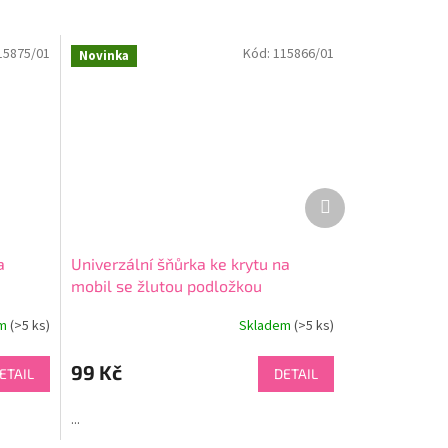
15875/01
Kód:
115866/01
Novinka
Další
produkt
a
Univerzální šňůrka ke krytu na
mobil se žlutou podložkou
em
(>5 ks)
Skladem
(>5 ks)
99 Kč
ETAIL
DETAIL
...