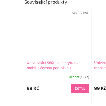
Související produkty
Kód:
724/01.
Univerzální šňůrka ke krytu na
Univer
mobil s černou podložkou
mobil 
Skladem
(>5 ks)
Průměr
hodnoce
produkt
99 Kč
99 K
DETAIL
je
4,7
...
...
z
5