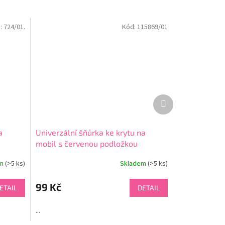
:
724/01.
Kód:
115869/01
Další
produkt
a
Univerzální šňůrka ke krytu na
mobil s červenou podložkou
em
(>5 ks)
Skladem
(>5 ks)
Průměrné
hodnocení
produktu
99 Kč
ETAIL
DETAIL
je
4,7
...
z
5