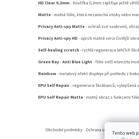
HD Clear 0,3mm
- tloušťka 0,3mm zajišťuje ještě větš
Matte
- matná fólie, která nezanechá otisky nebo ma
Privacy Anti-spy Matte
- ochraň své soukromí, obraz
Privacy Anti-spy HD
- oproti matné verzi čistější obr
Self-healing scratch
- rychlá regenerace lehčích škr
Green Ray - Anti Blue Light
- fólie sníží intenzitu mo
Rainbow
- metalový efekt displeje při pohledu z boku
EPU Self Repair
- regenerace škrábanců, vylepšená ve
EPU Self Repair Matte
- matný obraz s funkcemi fólie
Z
á
Obchodní podmínky
Ochrana osobních údajů
Od
Tento web p
p