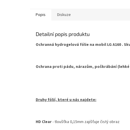
hvězdič
Popis
Diskuze
Detailní popis produktu
Ochranná hydrogelová fólie na mobil LG A160 . Skv
Ochrana proti pádu, nárazům, poškrábání (lehké
Druhy fólií, které u nás najdete:
HD Clear
- tloušťka 0,15mm zajišťuje čistý obraz