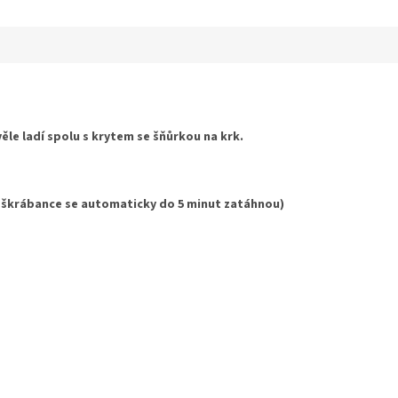
ek.
ěle ladí spolu s krytem se šňůrkou na krk.
 škrábance se automaticky do 5 minut zatáhnou)