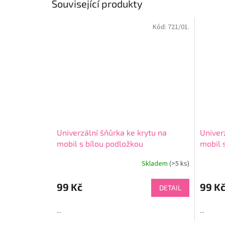
Související produkty
Kód:
721/01.
Univerzální šňůrka ke krytu na
Univer
mobil s bílou podložkou
mobil 
Skladem
(>5 ks)
Průměr
hodnoce
produkt
99 Kč
99 K
DETAIL
je
4,5
...
...
z
5