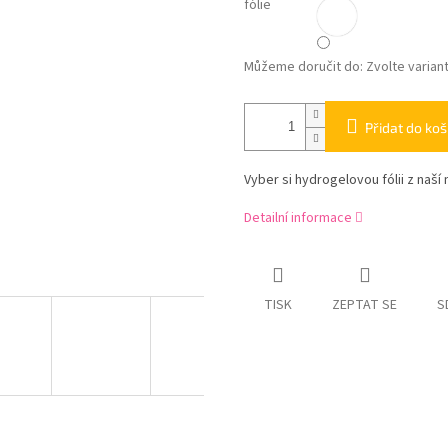
fólie
Můžeme doručit do:
Zvolte varian
Přidat do koš
Vyber si hydrogelovou fólii z naší 
Detailní informace
TISK
ZEPTAT SE
S