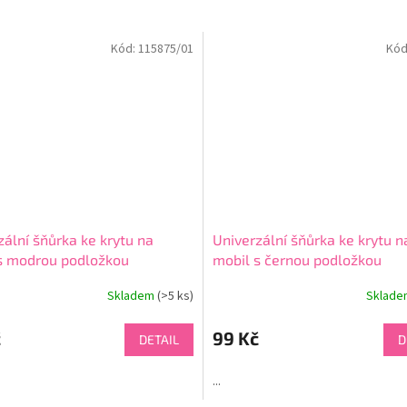
Kód:
115875/01
Kód
zální šňůrka ke krytu na
Univerzální šňůrka ke krytu n
s modrou podložkou
mobil s černou podložkou
Skladem
(>5 ks)
Sklad
né
ní
u
č
99 Kč
DETAIL
D
...