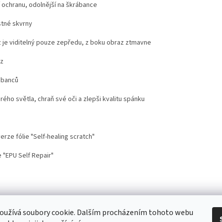
í ochranu, odolnější na škrábance
stné skvrny
 je viditelný pouze zepředu, z boku obraz ztmavne
az
ábanců
drého světla, chraň své oči a zlepši kvalitu spánku
rze fólie "Self-healing scratch"
 "EPU Self Repair"
stoupení od smlouvy
Doprava
Kontakt
Proč nosit mobil s krytem na šnů
oužívá soubory cookie. Dalším procházením tohoto webu