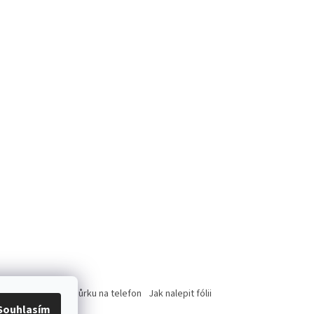
rce
Jak nasadit šnůrku na telefon
Jak nalepit fólii
Souhlasím