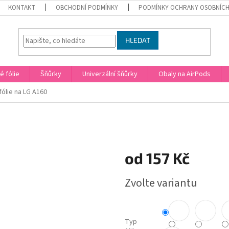
KONTAKT
OBCHODNÍ PODMÍNKY
PODMÍNKY OCHRANY OSOBNÍCH
HLEDAT
 fólie
Šňůrky
Univerzální šňůrky
Obaly na AirPods
ólie na LG A160
od
157 Kč
Měrná
Zvolte variantu
cena:
Typ