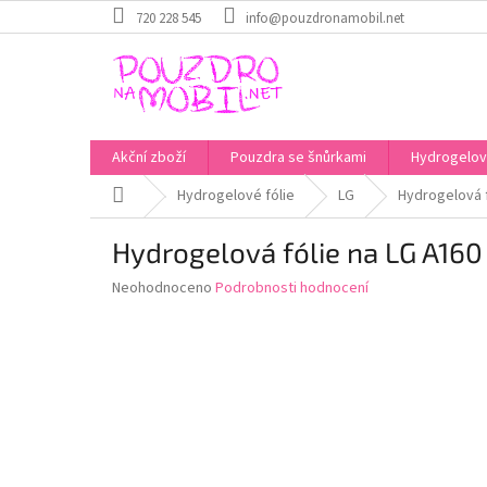
Přejít
720 228 545
info@pouzdronamobil.net
na
obsah
Akční zboží
Pouzdra se šnůrkami
Hydrogelové
Domů
Hydrogelové fólie
LG
Hydrogelová f
Hydrogelová fólie na LG A160
Průměrné
Neohodnoceno
Podrobnosti hodnocení
hodnocení
produktu
je
0,0
z
5
hvězdiček.