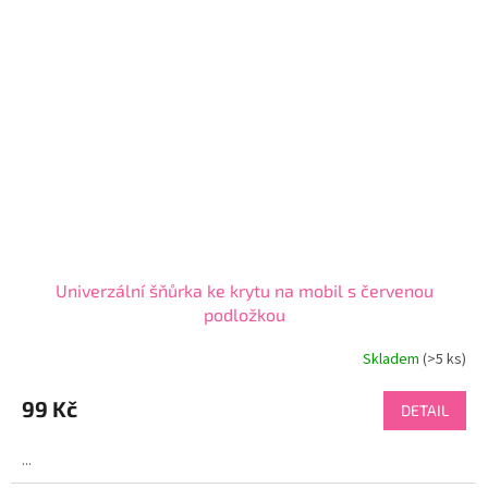
Univerzální šňůrka ke krytu na mobil s červenou
podložkou
Skladem
(>5 ks)
Průměrné
hodnocení
produktu
99 Kč
DETAIL
je
4,7
...
z
5