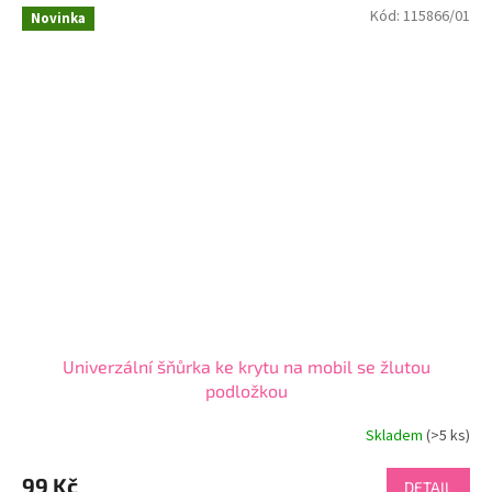
Kód:
115866/01
hvězdiček.
Novinka
Univerzální šňůrka ke krytu na mobil se žlutou
podložkou
Skladem
(>5 ks)
99 Kč
DETAIL