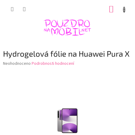
Přejít
NÁKUP
na
obsah
KOŠÍK
Hydrogelová fólie na Huawei Pura X
Průměrné
Neohodnoceno
Podrobnosti hodnocení
hodnocení
produktu
je
0,0
z
5
hvězdiček.