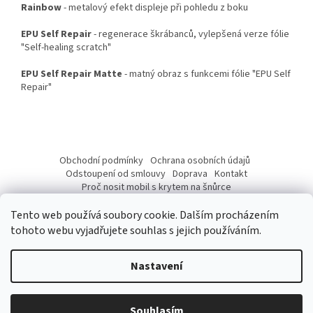
Rainbow
- metalový efekt displeje při pohledu z boku
EPU Self Repair
- regenerace škrábanců, vylepšená verze fólie
"Self-healing scratch"
EPU Self Repair Matte
- matný obraz s funkcemi fólie "EPU Self
Repair"
Z
á
Obchodní podmínky
Ochrana osobních údajů
p
Odstoupení od smlouvy
Doprava
Kontakt
a
Proč nosit mobil s krytem na šnůrce
Jak nasadit šnůrku na telefon
Jak nalepit fólii
t
Tento web používá soubory cookie. Dalším procházením
í
tohoto webu vyjadřujete souhlas s jejich používáním.
Nastavení
Vytvořil Shoptet
Vážení Zákazníci, od 10. 07 do 17. 07. 2026 budeme mít provozní
přestávku z důvodu dovolené. Přijaté objednávky budeme expedovat
Souhlasím
Copyright 2026
pouzdronamobil.net
. Všechna práva vyhrazena.