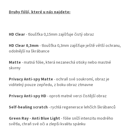
Druhy fólií, které u nás najdete:
HD Clear
- tloušťka 0,15mm zajišťuje čistý obraz
HD Clear 0,3mm
- tloušťka 0,3mm zajišťuje ještě větší ochranu,
odolnější na škrábance
Matte
- matná fólie, která nezanechá otisky nebo mastné
skvrny
Privacy Anti-spy Matte
- ochraň své soukromí, obraz je
viditelný pouze zepředu, z boku obraz ztmavne
Privacy Anti-spy HD
- oproti matné verzi čistější obraz
Self-healing scratch
- rychlá regenerace lehčích škrábanců
Green Ray - Anti Blue Light
- fólie sníží intenzitu modrého
světla, chraň své oči a zlepši kvalitu spánku