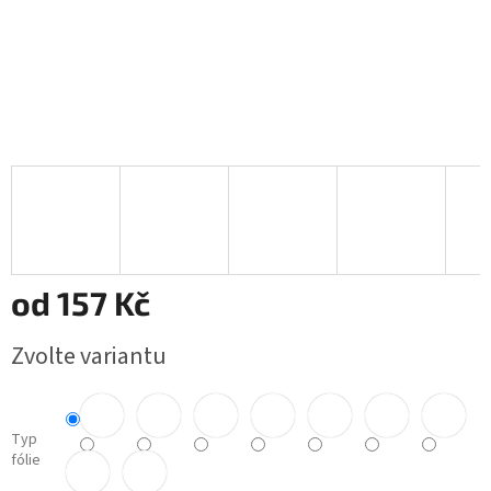
od
157 Kč
Měrná
Zvolte variantu
cena:
Typ
fólie