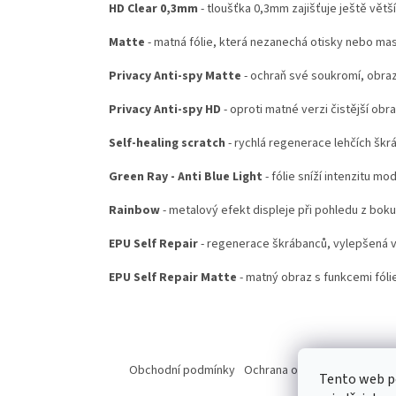
HD Clear 0,3mm
- tloušťka 0,3mm zajišťuje ještě větš
Matte
- matná fólie, která nezanechá otisky nebo ma
Privacy Anti-spy Matte
- ochraň své soukromí, obraz
Privacy Anti-spy HD
- oproti matné verzi čistější obr
Self-healing scratch
- rychlá regenerace lehčích škr
Green Ray - Anti Blue Light
- fólie sníží intenzitu mo
Rainbow
- metalový efekt displeje při pohledu z boku
EPU Self Repair
- regenerace škrábanců, vylepšená ve
EPU Self Repair Matte
- matný obraz s funkcemi fólie
Z
á
Obchodní podmínky
Ochrana osobních údajů
Od
Tento web p
p