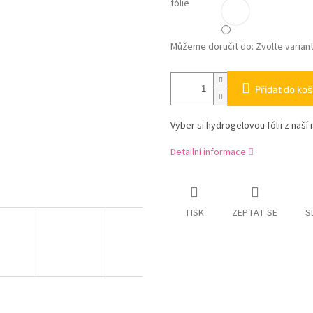
fólie
Můžeme doručit do:
Zvolte varian
Přidat do koš
Vyber si hydrogelovou fólii z naší 
Detailní informace
TISK
ZEPTAT SE
S