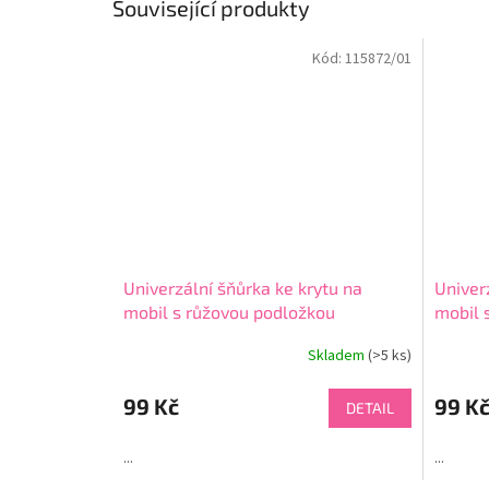
Související produkty
Kód:
115872/01
Univerzální šňůrka ke krytu na
Univer
mobil s růžovou podložkou
mobil 
Skladem
(>5 ks)
Průměr
hodnoce
produkt
99 Kč
99 K
DETAIL
je
4,5
...
...
z
5