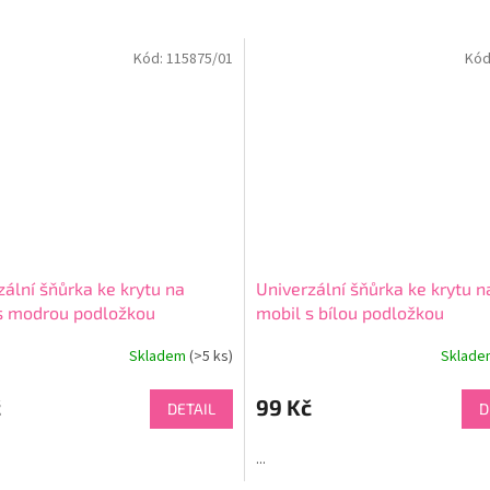
Kód:
115875/01
Kód
zální šňůrka ke krytu na
Univerzální šňůrka ke krytu n
s modrou podložkou
mobil s bílou podložkou
Skladem
(>5 ks)
Sklad
né
ní
u
č
99 Kč
DETAIL
D
...