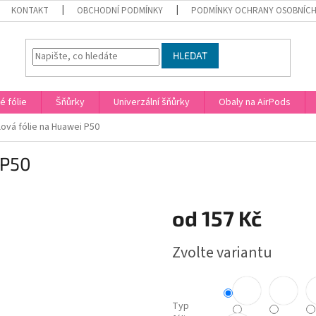
KONTAKT
OBCHODNÍ PODMÍNKY
PODMÍNKY OCHRANY OSOBNÍCH
HLEDAT
 fólie
Šňůrky
Univerzální šňůrky
Obaly na AirPods
ová fólie na Huawei P50
 P50
od
157 Kč
Měrná
Zvolte variantu
cena:
Typ