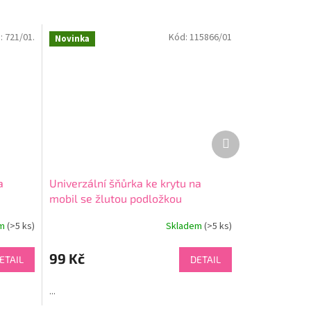
:
721/01.
Kód:
115866/01
Novinka
Další
produkt
a
Univerzální šňůrka ke krytu na
mobil se žlutou podložkou
em
(>5 ks)
Skladem
(>5 ks)
99 Kč
ETAIL
DETAIL
...