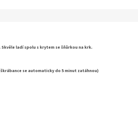
ek.
 Skvěle ladí spolu s krytem se šňůrkou na krk.
 škrábance se automaticky do 5 minut zatáhnou)