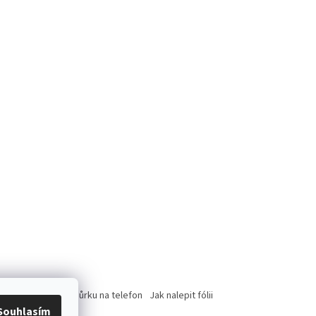
rce
Jak nasadit šnůrku na telefon
Jak nalepit fólii
Souhlasím