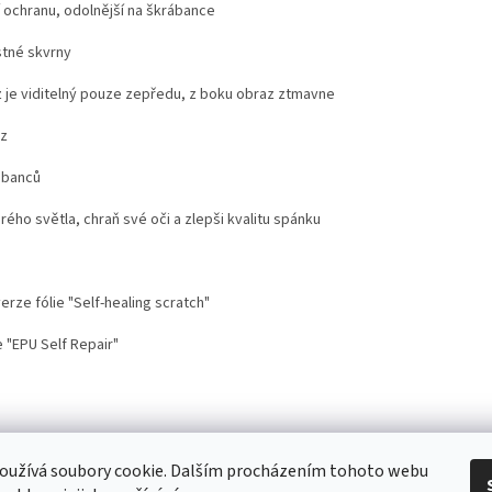
í ochranu, odolnější na škrábance
stné skvrny
 je viditelný pouze zepředu, z boku obraz ztmavne
az
ábanců
drého světla, chraň své oči a zlepši kvalitu spánku
rze fólie "Self-healing scratch"
 "EPU Self Repair"
stoupení od smlouvy
Doprava
Kontakt
Proč nosit mobil s krytem na šnů
oužívá soubory cookie. Dalším procházením tohoto webu