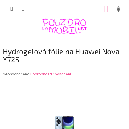
Přejít
NÁKUP
na
obsah
KOŠÍK
Hydrogelová fólie na Huawei Nova
Y72S
Průměrné
Neohodnoceno
Podrobnosti hodnocení
hodnocení
produktu
je
0,0
z
5
hvězdiček.