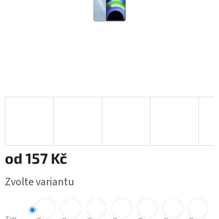
od
157 Kč
Měrná
Zvolte variantu
cena: