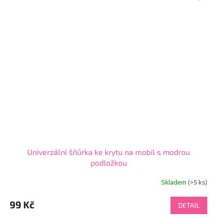
Univerzální šňůrka ke krytu na mobil s modrou
podložkou
Skladem
(>5 ks)
Průměrné
hodnocení
produktu
99 Kč
DETAIL
je