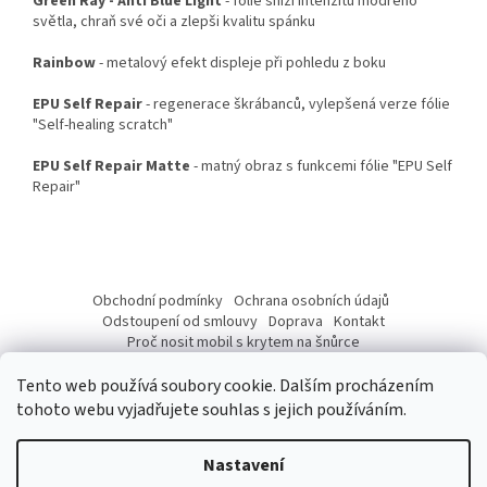
Green Ray - Anti Blue Light
- fólie sníží intenzitu modrého
světla, chraň své oči a zlepši kvalitu spánku
Rainbow
- metalový efekt displeje při pohledu z boku
EPU Self Repair
- regenerace škrábanců, vylepšená verze fólie
"Self-healing scratch"
EPU Self Repair Matte
- matný obraz s funkcemi fólie "EPU Self
Repair"
Z
á
Obchodní podmínky
Ochrana osobních údajů
p
Odstoupení od smlouvy
Doprava
Kontakt
a
Proč nosit mobil s krytem na šnůrce
Jak nasadit šnůrku na telefon
Jak nalepit fólii
t
Tento web používá soubory cookie. Dalším procházením
í
tohoto webu vyjadřujete souhlas s jejich používáním.
Nastavení
Vytvořil Shoptet