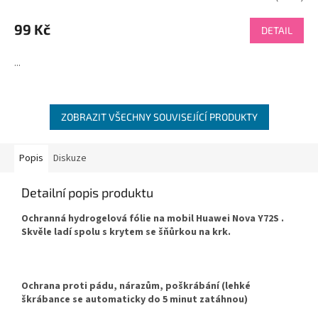
99 Kč
DETAIL
...
ZOBRAZIT VŠECHNY SOUVISEJÍCÍ PRODUKTY
Popis
Diskuze
Detailní popis produktu
Ochranná hydrogelová fólie na mobil Huawei Nova Y72S .
Skvěle ladí spolu s krytem se šňůrkou na krk.
Ochrana proti pádu, nárazům, poškrábání (lehké
škrábance se automaticky do 5 minut zatáhnou)