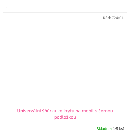
4,5
...
z
5
Kód:
724/01.
hvězdiček.
Univerzální šňůrka ke krytu na mobil s černou
podložkou
Skladem
(>5 ks)