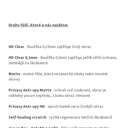
Druhy fólií, které u nás najdete:
HD Clear
- tloušťka 0,15mm zajišťuje čistý obraz
HD Clear 0,3mm
- tloušťka 0,3mm zajišťuje ještě větší ochranu,
odolnější na škrábance
Matte
- matná fólie, která nezanechá otisky nebo mastné
skvrny
Privacy Anti-spy Matte
- ochraň své soukromí, obraz je
viditelný pouze zepředu, z boku obraz ztmavne
Privacy Anti-spy HD
- oproti matné verzi čistější obraz
Self-healing scratch
- rychlá regenerace lehčích škrábanců