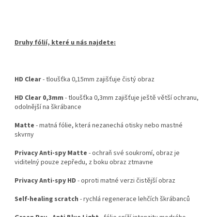
Druhy fólií, které u nás najdete:
HD Clear
- tloušťka 0,15mm zajišťuje čistý obraz
HD Clear 0,3mm
- tloušťka 0,3mm zajišťuje ještě větší ochranu,
odolnější na škrábance
Matte
- matná fólie, která nezanechá otisky nebo mastné
skvrny
Privacy Anti-spy Matte
- ochraň své soukromí, obraz je
viditelný pouze zepředu, z boku obraz ztmavne
Privacy Anti-spy HD
- oproti matné verzi čistější obraz
Self-healing scratch
- rychlá regenerace lehčích škrábanců