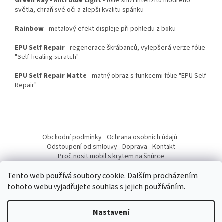
Green Ray - Anti Blue Light
- fólie sníží intenzitu modrého
světla, chraň své oči a zlepši kvalitu spánku
Rainbow
- metalový efekt displeje při pohledu z boku
EPU Self Repair
- regenerace škrábanců, vylepšená verze fólie
"Self-healing scratch"
EPU Self Repair Matte
- matný obraz s funkcemi fólie "EPU Self
Repair"
Z
á
Obchodní podmínky
Ochrana osobních údajů
p
Odstoupení od smlouvy
Doprava
Kontakt
a
Proč nosit mobil s krytem na šnůrce
Jak nasadit šnůrku na telefon
Jak nalepit fólii
t
Tento web používá soubory cookie. Dalším procházením
í
tohoto webu vyjadřujete souhlas s jejich používáním.
Nastavení
Vytvořil Shoptet