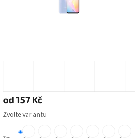
od
157 Kč
Měrná
Zvolte variantu
cena: