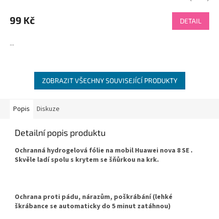
99 Kč
DETAIL
...
ZOBRAZIT VŠECHNY SOUVISEJÍCÍ PRODUKTY
Popis
Diskuze
Detailní popis produktu
Ochranná hydrogelová fólie na mobil Huawei nova 8 SE .
Skvěle ladí spolu s krytem se šňůrkou na krk.
Ochrana proti pádu, nárazům, poškrábání (lehké
škrábance se automaticky do 5 minut zatáhnou)