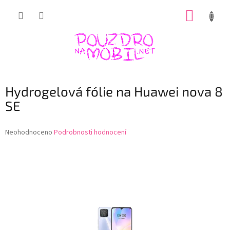
Přejít
NÁKUP
na
obsah
KOŠÍK
Hydrogelová fólie na Huawei nova 8
SE
Průměrné
Neohodnoceno
Podrobnosti hodnocení
hodnocení
produktu
je
0,0
z
5
hvězdiček.