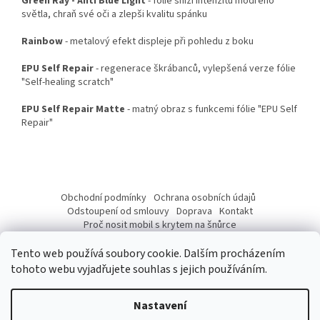
Green Ray - Anti Blue Light
- fólie sníží intenzitu modrého
světla, chraň své oči a zlepši kvalitu spánku
Rainbow
- metalový efekt displeje při pohledu z boku
EPU Self Repair
- regenerace škrábanců, vylepšená verze fólie
"Self-healing scratch"
EPU Self Repair Matte
- matný obraz s funkcemi fólie "EPU Self
Repair"
Z
á
Obchodní podmínky
Ochrana osobních údajů
p
Odstoupení od smlouvy
Doprava
Kontakt
a
Proč nosit mobil s krytem na šnůrce
Jak nasadit šnůrku na telefon
Jak nalepit fólii
t
Tento web používá soubory cookie. Dalším procházením
í
tohoto webu vyjadřujete souhlas s jejich používáním.
Nastavení
Vytvořil Shoptet