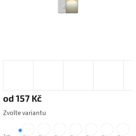
od
157 Kč
Měrná
Zvolte variantu
cena: