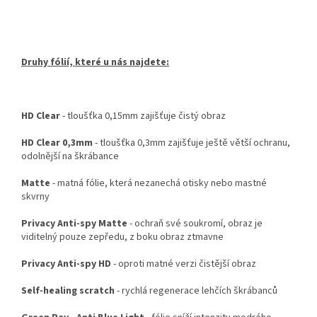
Druhy fólií, které u nás najdete:
HD Clear
- tloušťka 0,15mm zajišťuje čistý obraz
HD Clear 0,3mm
- tloušťka 0,3mm zajišťuje ještě větší ochranu,
odolnější na škrábance
Matte
- matná fólie, která nezanechá otisky nebo mastné
skvrny
Privacy Anti-spy Matte
- ochraň své soukromí, obraz je
viditelný pouze zepředu, z boku obraz ztmavne
Privacy Anti-spy HD
- oproti matné verzi čistější obraz
Self-healing scratch
- rychlá regenerace lehčích škrábanců