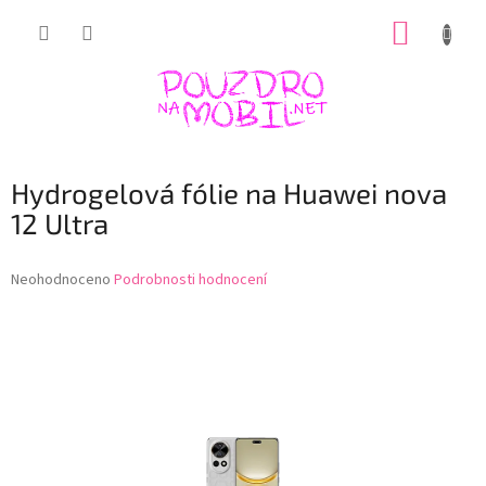
Přejít
NÁKUP
na
obsah
KOŠÍK
Hydrogelová fólie na Huawei nova
12 Ultra
Průměrné
Neohodnoceno
Podrobnosti hodnocení
hodnocení
produktu
je
0,0
z
5
hvězdiček.