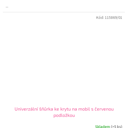
4,5
...
z
5
Kód:
115869/01
hvězdiček.
Univerzální šňůrka ke krytu na mobil s červenou
podložkou
Skladem
(>5 ks)
Průměrné