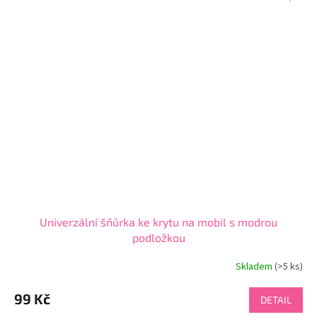
Univerzální šňůrka ke krytu na mobil s modrou
podložkou
Skladem
(>5 ks)
Průměrné
hodnocení
produktu
99 Kč
DETAIL
je