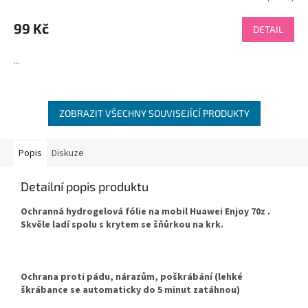
hodnocení
produktu
99 Kč
DETAIL
je
4,7
...
z
5
hvězdiček.
ZOBRAZIT VŠECHNY SOUVISEJÍCÍ PRODUKTY
Popis
Diskuze
Detailní popis produktu
Ochranná hydrogelová fólie na mobil Huawei Enjoy 70z .
Skvěle ladí spolu s krytem se šňůrkou na krk.
Ochrana proti pádu, nárazům, poškrábání (lehké
škrábance se automaticky do 5 minut zatáhnou)