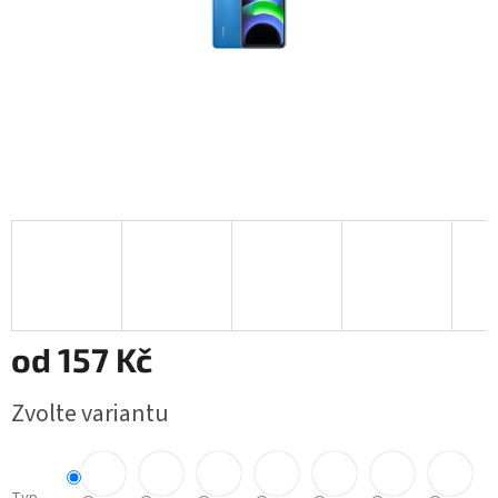
od
157 Kč
Měrná
Zvolte variantu
cena: