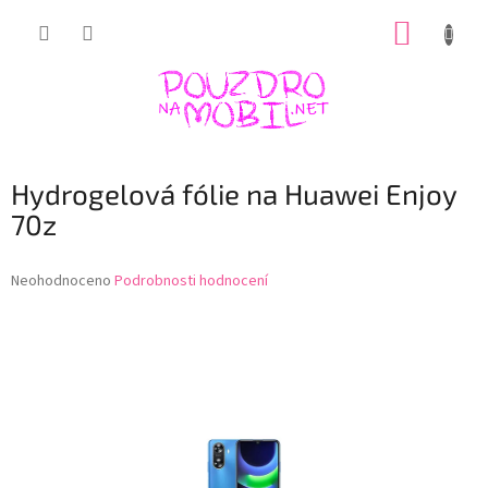
Přejít
NÁKUP
na
obsah
KOŠÍK
Hydrogelová fólie na Huawei Enjoy
70z
Průměrné
Neohodnoceno
Podrobnosti hodnocení
hodnocení
produktu
je
0,0
z
5
hvězdiček.