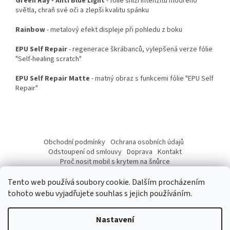
Green Ray - Anti Blue Light
- fólie sníží intenzitu modrého
světla, chraň své oči a zlepši kvalitu spánku
Rainbow
- metalový efekt displeje při pohledu z boku
EPU Self Repair
- regenerace škrábanců, vylepšená verze fólie
"Self-healing scratch"
EPU Self Repair Matte
- matný obraz s funkcemi fólie "EPU Self
Repair"
Z
á
Obchodní podmínky
Ochrana osobních údajů
p
Odstoupení od smlouvy
Doprava
Kontakt
a
Proč nosit mobil s krytem na šnůrce
Jak nasadit šnůrku na telefon
Jak nalepit fólii
t
Tento web používá soubory cookie. Dalším procházením
í
tohoto webu vyjadřujete souhlas s jejich používáním.
Nastavení
Vytvořil Shoptet