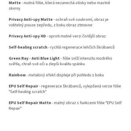
Matte
- matná fólie, která nezanechá otisky nebo mastné
skvrny
Privacy Anti-spy Matte
- ochraň své soukromí, obraz je
viditelný pouze zepředu, z boku obraz ztmavne
Privacy Anti-spy HD
- oproti matné verzi čistější obraz
Self-healing scratch
- rychlá regenerace lehčích škrábanců
Green Ray - Anti Blue Light
- fólie sníží intenzitu modrého
světla, chraň své oči a zlepši kvalitu spánku
Rainbow
- metalový efekt displeje při pohledu z boku
EPU Self Repair
- regenerace škrábanců, vylepšená verze fólie
"Self-healing scratch"
EPU Self Repair Matte
- matný obraz s funkcemi fólie "EPU Self
Repair"
Z