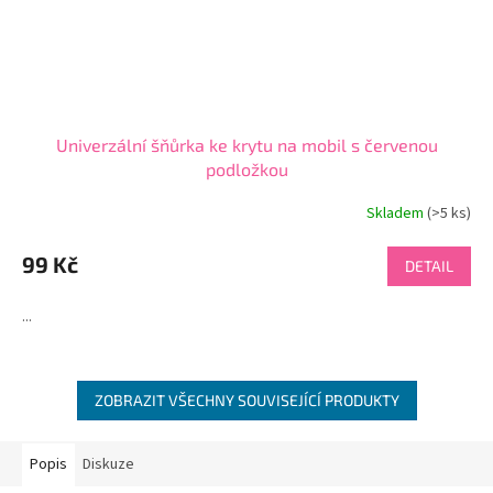
Univerzální šňůrka ke krytu na mobil s červenou
podložkou
Skladem
(>5 ks)
Průměrné
hodnocení
produktu
99 Kč
DETAIL
je
4,7
...
z
5
hvězdiček.
ZOBRAZIT VŠECHNY SOUVISEJÍCÍ PRODUKTY
Popis
Diskuze