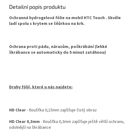
Detailní popis produktu
Ochranná hydrogelová fólie na mobil HTC Touch . Skvěle
ladí spolu s krytem se šňůrkou na krk.
Ochrana proti pádu, nárazům, poškrábání (lehké
škrábance se automaticky do 5 minut zatáhnou)
Druhy fólií, které u nás najdete:
HD Clear
- tloušťka 0,15mm zajišťuje čistý obraz
HD Clear 0,3mm
- tloušťka 0,3mm zajišťuje ještě větší ochranu,
odolnější na škrábance