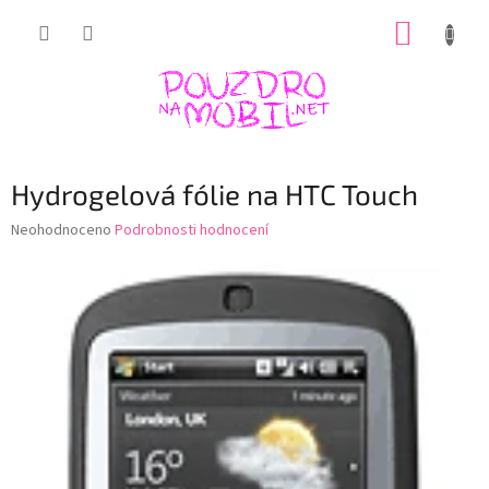
Přejít
NÁKUP
na
obsah
KOŠÍK
Hydrogelová fólie na HTC Touch
Průměrné
Neohodnoceno
Podrobnosti hodnocení
hodnocení
produktu
je
0,0
z
5
hvězdiček.