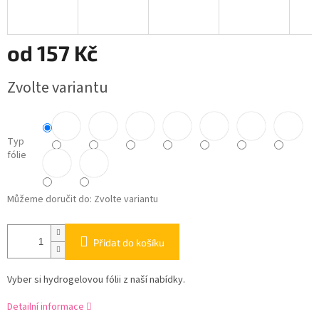
od
157 Kč
Měrná
Zvolte variantu
cena:
Typ
fólie
Můžeme doručit do:
Zvolte variantu
Přidat do košíku
Vyber si hydrogelovou fólii z naší nabídky.
Detailní informace