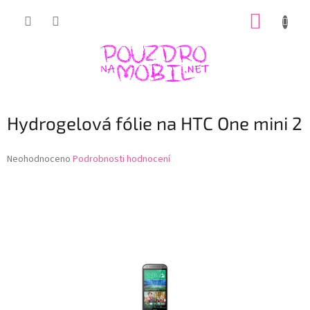
Přejít
NÁKUP
na
obsah
KOŠÍK
Hydrogelová fólie na HTC One mini 2
Průměrné
Neohodnoceno
Podrobnosti hodnocení
hodnocení
produktu
je
0,0
z
5
hvězdiček.