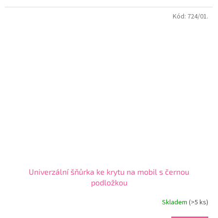
5
Kód:
724/01.
hvězdiček.
Univerzální šňůrka ke krytu na mobil s černou
podložkou
Skladem
(>5 ks)