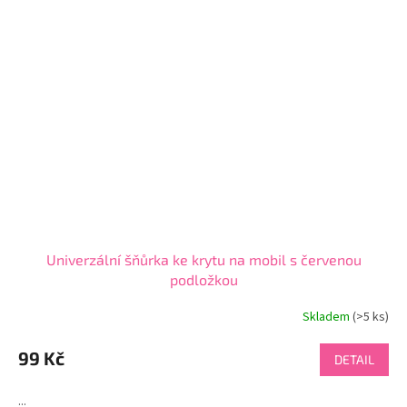
Univerzální šňůrka ke krytu na mobil s červenou
podložkou
Skladem
(>5 ks)
Průměrné
hodnocení
produktu
99 Kč
DETAIL
je
4,7
...
z