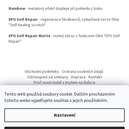
Rainbow
- metalový efekt displeje při pohledu z boku
EPU Self Repair
- regenerace škrábanců, vylepšená verze fólie
"Self-healing scratch"
EPU Self Repair Matte
- matný obraz s funkcemi fólie "EPU Self
Repair"
Z
á
Obchodní podmínky
Ochrana osobních údajů
p
Odstoupení od smlouvy
Doprava
Kontakt
a
Proč nosit mobil s krytem na šnůrce
Jak nasadit šnůrku na telefon
Jak nalepit fólii
t
Tento web používá soubory cookie. Dalším procházením
í
tohoto webu vyjadřujete souhlas s jejich používáním.
Nastavení
Vytvořil Shoptet
Vážení Zákazníci, od 10. 07 do 17. 07. 2026 budeme mít provozní