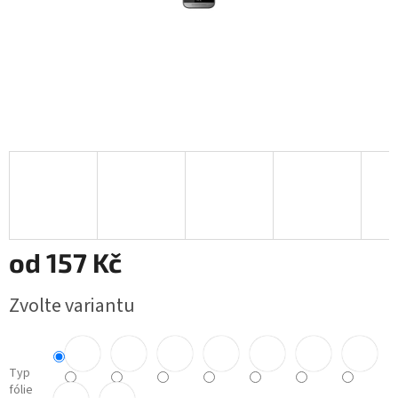
od
157 Kč
Měrná
Zvolte variantu
cena:
Typ
fólie