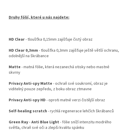
Druhy fólií, které u nás najdete:
HD Clear
- tloušťka 0,15mm zajišťuje čistý obraz
HD Clear 0,3mm
- tloušťka 0,3mm zajišťuje ještě větší ochranu,
odolnější na škrábance
Matte
- matná fólie, která nezanechá otisky nebo mastné
skvrny
Privacy Anti-spy Matte
- ochraň své soukromí, obraz je
viditelný pouze zepředu, z boku obraz ztmavne
Privacy Anti-spy HD
- oproti matné verzi čistější obraz
Self-healing scratch
- rychlá regenerace lehčích škrábanců
Green Ray - Anti Blue Light
- fólie sníží intenzitu modrého
světla, chraň své oči a zlepši kvalitu spánku