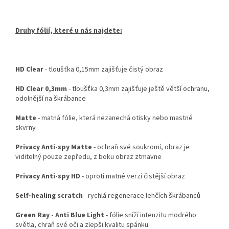
Druhy fólií, které u nás najdete:
HD Clear
- tloušťka 0,15mm zajišťuje čistý obraz
HD Clear 0,3mm
- tloušťka 0,3mm zajišťuje ještě větší ochranu,
odolnější na škrábance
Matte
- matná fólie, která nezanechá otisky nebo mastné
skvrny
Privacy Anti-spy Matte
- ochraň své soukromí, obraz je
viditelný pouze zepředu, z boku obraz ztmavne
Privacy Anti-spy HD
- oproti matné verzi čistější obraz
Self-healing scratch
- rychlá regenerace lehčích škrábanců
Green Ray - Anti Blue Light
- fólie sníží intenzitu modrého
světla, chraň své oči a zlepši kvalitu spánku