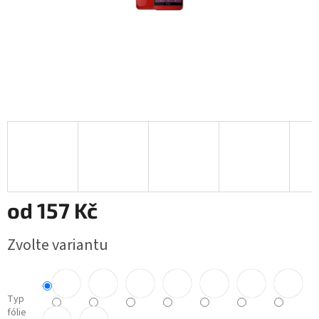
od
157 Kč
Měrná
Zvolte variantu
cena:
Typ
fólie