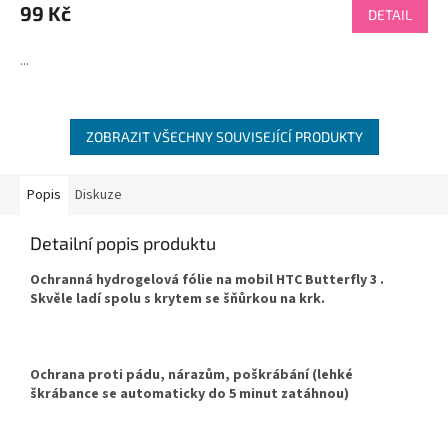
produktu
99 Kč
DETAIL
je
4,5
...
z
5
hvězdiček.
ZOBRAZIT VŠECHNY SOUVISEJÍCÍ PRODUKTY
Popis
Diskuze
Detailní popis produktu
Ochranná hydrogelová fólie na mobil HTC Butterfly 3 .
Skvěle ladí spolu s krytem se šňůrkou na krk.
Ochrana proti pádu, nárazům, poškrábání (lehké
škrábance se automaticky do 5 minut zatáhnou)