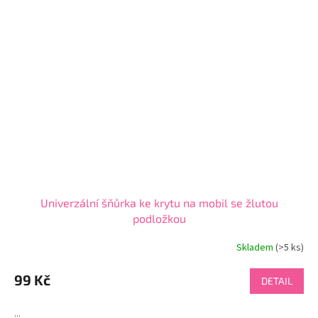
Univerzální šňůrka ke krytu na mobil se žlutou
podložkou
Skladem
(>5 ks)
99 Kč
DETAIL
...