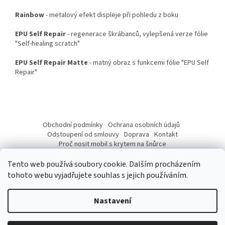
Rainbow
- metalový efekt displeje při pohledu z boku
EPU Self Repair
- regenerace škrábanců, vylepšená verze fólie
"Self-healing scratch"
EPU Self Repair Matte
- matný obraz s funkcemi fólie "EPU Self
Repair"
Z
á
Obchodní podmínky
Ochrana osobních údajů
p
Odstoupení od smlouvy
Doprava
Kontakt
a
Proč nosit mobil s krytem na šnůrce
Jak nasadit šnůrku na telefon
Jak nalepit fólii
t
Tento web používá soubory cookie. Dalším procházením
í
tohoto webu vyjadřujete souhlas s jejich používáním.
Nastavení
Vytvořil Shoptet
Vážení Zákazníci, od 10. 07 do 17. 07. 2026 budeme mít provozní