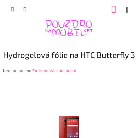
Přejít
NÁKUP
na
obsah
KOŠÍK
Hydrogelová fólie na HTC Butterfly 3
Průměrné
Neohodnoceno
Podrobnosti hodnocení
hodnocení
produktu
je
0,0
z
5
hvězdiček.