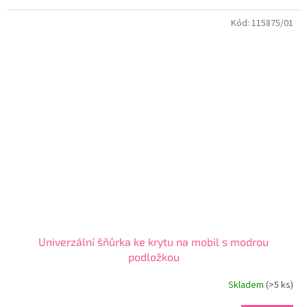
Kód:
115875/01
Univerzální šňůrka ke krytu na mobil s modrou
podložkou
Skladem
(>5 ks)
Průměrné
hodnocení