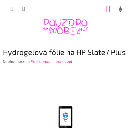
Přejít
NÁKUP
na
obsah
KOŠÍK
Hydrogelová fólie na HP Slate7 Plus
Průměrné
Neohodnoceno
Podrobnosti hodnocení
hodnocení
produktu
je
0,0
z
5
hvězdiček.