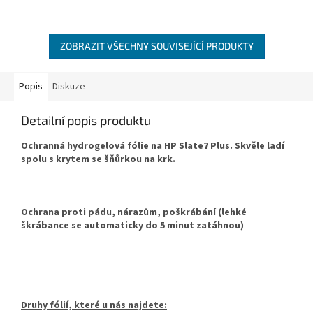
ZOBRAZIT VŠECHNY SOUVISEJÍCÍ PRODUKTY
Popis
Diskuze
Detailní popis produktu
Ochranná hydrogelová fólie na HP Slate7 Plus. Skvěle ladí
spolu s krytem se šňůrkou na krk.
Ochrana proti pádu, nárazům, poškrábání (lehké
škrábance se automaticky do 5 minut zatáhnou)
Druhy fólií, které u nás najdete: