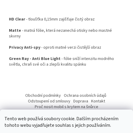
HD Clear
- tloušťka 0,15mm zajišťuje čistý obraz
Matte
- matná fólie, která nezanechá otisky nebo mastné
skvrny
Privacy Anti-spy
- oproti matné verzi čistější obraz
Green Ray - Anti Blue Light
- fólie sníží intenzitu modrého
světla, chraň své oči a zlepši kvalitu spánku
Z
á
Obchodní podmínky
Ochrana osobních údajů
p
Odstoupení od smlouvy
Doprava
Kontakt
a
Proč nosit mobil s krytem na šnůrce
Jak nasadit šnůrku na telefon
Jak nalepit fólii
t
Tento web používá soubory cookie. Dalším procházením
í
tohoto webu vyjadřujete souhlas s jejich používáním.