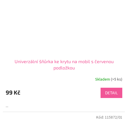
Univerzální šňůrka ke krytu na mobil s červenou
podložkou
Skladem
(>5 ks)
Průměrné
hodnocení
produktu
99 Kč
DETAIL
je
4,7
...
z
5
Kód:
115872/01
hvězdiček.