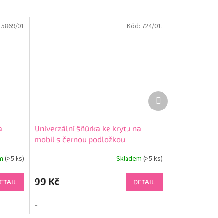
15869/01
Kód:
724/01.
Další
produkt
a
Univerzální šňůrka ke krytu na
mobil s černou podložkou
em
(>5 ks)
Skladem
(>5 ks)
99 Kč
ETAIL
DETAIL
...