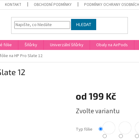
KONTAKT
OBCHODNÍ PODMÍNKY
PODMÍNKY OCHRANY OSOBNÍCH
HLEDAT
 fólie
Šňůrky
Univerzální šňůrky
Obaly na AirPods
ólie na HP Pro Slate 12
late 12
od
199 Kč
Měrná
Zvolte variantu
cena:
Typ fólie