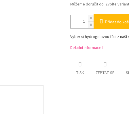
Můžeme doručit do:
Zvolte varian
Přidat do koš
Vyber si hydrogelovou fólii z naší 
Detailní informace
TISK
ZEPTAT SE
S