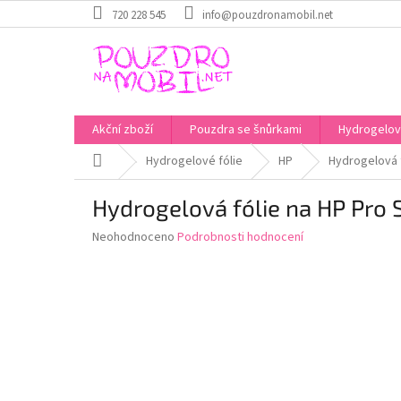
Přejít
720 228 545
info@pouzdronamobil.net
na
obsah
Akční zboží
Pouzdra se šnůrkami
Hydrogelové
Domů
Hydrogelové fólie
HP
Hydrogelová f
Hydrogelová fólie na HP Pro S
Průměrné
Neohodnoceno
Podrobnosti hodnocení
hodnocení
produktu
je
0,0
z
5
hvězdiček.