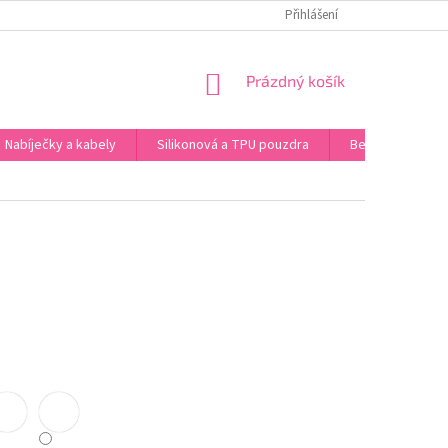
 ÚDAJŮ
Přihlášení
NÁKUPNÍ
Prázdný košík
KOŠÍK
Nabíječky a kabely
Silikonová a TPU pouzdra
Bezdrátová sluc