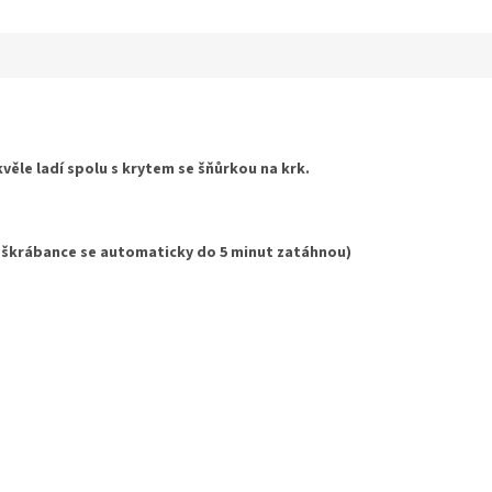
hvězdiček.
věle ladí spolu s krytem se šňůrkou na krk.
 škrábance se automaticky do 5 minut zatáhnou)