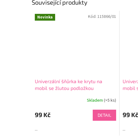
Související produkty
Kód:
115866/01
Novinka
Univerzální šňůrka ke krytu na
Univer
mobil se žlutou podložkou
mobil 
Skladem
(>5 ks)
99 Kč
99 K
DETAIL
...
...