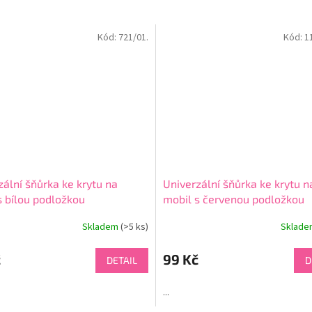
Kód:
721/01.
Kód:
1
zální šňůrka ke krytu na
Univerzální šňůrka ke krytu n
s bílou podložkou
mobil s červenou podložkou
Skladem
(>5 ks)
Sklad
Průměrné
hodnocení
produktu
č
99 Kč
DETAIL
D
je
4,7
...
z
5