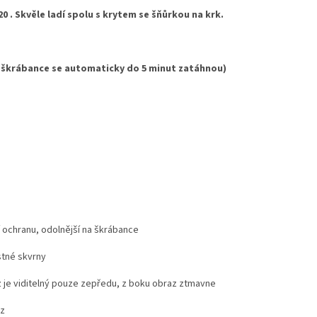
 . Skvěle ladí spolu s krytem se šňůrkou na krk.
 škrábance se automaticky do 5 minut zatáhnou)
í ochranu, odolnější na škrábance
stné skvrny
 je viditelný pouze zepředu, z boku obraz ztmavne
az