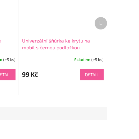
Další
produkt
a
Univerzální šňůrka ke krytu na
mobil s černou podložkou
em
(>5 ks)
Skladem
(>5 ks)
99 Kč
ETAIL
DETAIL
...