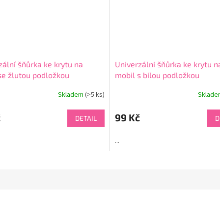
zální šňůrka ke krytu na
Univerzální šňůrka ke krytu n
se žlutou podložkou
mobil s bílou podložkou
Skladem
(>5 ks)
Sklad
č
99 Kč
DETAIL
D
...