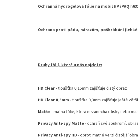
Ochranná hydrogelová fólie na mobil HP iPAQ h6320
Ochrana proti pádu, nárazům, poškrábání (lehké
Druhy fólií, které u nás najdete:
HD Clear
- tloušťka 0,15mm zajišťuje čistý obraz
HD Clear 0,3mm
- tloušťka 0,3mm zajišťuje ještě větš
Matte
- matná fólie, která nezanechá otisky nebo ma
Privacy Anti-spy Matte
- ochraň své soukromí, obraz
Privacy Anti-spy HD
- oproti matné verzi čistější obr