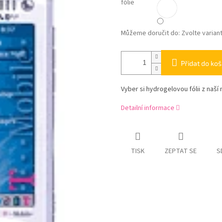
fólie
Můžeme doručit do:
Zvolte varian
Přidat do koš
Vyber si hydrogelovou fólii z naší 
Detailní informace
TISK
ZEPTAT SE
S