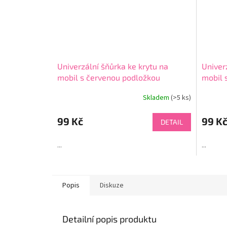
Univerzální šňůrka ke krytu na
Univer
mobil s červenou podložkou
mobil 
Skladem
(>5 ks)
Průměrné
hodnocení
produktu
99 Kč
99 K
DETAIL
je
4,7
...
...
z
5
hvězdiček.
Popis
Diskuze
Detailní popis produktu