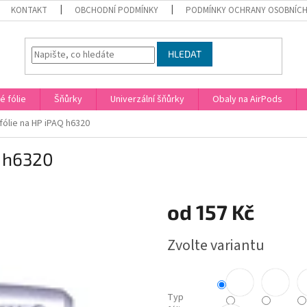
KONTAKT
OBCHODNÍ PODMÍNKY
PODMÍNKY OCHRANY OSOBNÍCH
HLEDAT
 fólie
Šňůrky
Univerzální šňůrky
Obaly na AirPods
fólie na HP iPAQ h6320
Q h6320
od
157 Kč
Měrná
Zvolte variantu
cena:
Typ