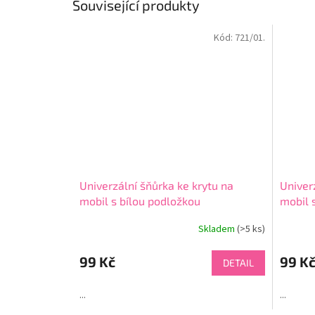
Související produkty
Kód:
721/01.
Univerzální šňůrka ke krytu na
Univer
mobil s bílou podložkou
mobil 
Skladem
(>5 ks)
Průměr
hodnoce
produkt
99 Kč
99 K
DETAIL
je
4,5
...
...
z
5