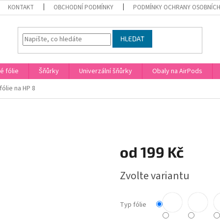
KONTAKT
OBCHODNÍ PODMÍNKY
PODMÍNKY OCHRANY OSOBNÍCH
HLEDAT
 fólie
Šňůrky
Univerzální šňůrky
Obaly na AirPods
ólie na HP 8
od
199 Kč
Měrná
Zvolte variantu
cena:
Typ fólie