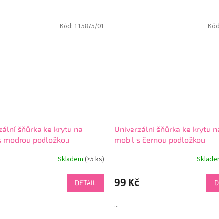
Kód:
115875/01
Kód
zální šňůrka ke krytu na
Univerzální šňůrka ke krytu n
s modrou podložkou
mobil s černou podložkou
Skladem
(>5 ks)
Sklad
né
ní
u
č
99 Kč
DETAIL
D
...