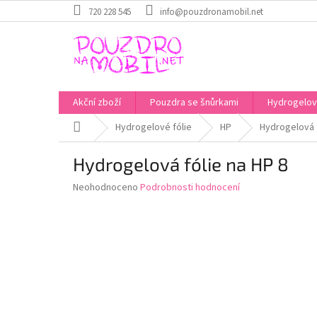
Přejít
720 228 545
info@pouzdronamobil.net
na
obsah
Akční zboží
Pouzdra se šnůrkami
Hydrogelové
Domů
Hydrogelové fólie
HP
Hydrogelová f
Hydrogelová fólie na HP 8
Průměrné
Neohodnoceno
Podrobnosti hodnocení
hodnocení
produktu
je
0,0
z
5
hvězdiček.