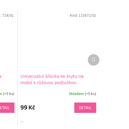
:
724/01.
Kód:
115872/01
Další
produkt
a
Univerzální šňůrka ke krytu na
mobil s růžovou podložkou
em
(>5 ks)
Skladem
(>5 ks)
99 Kč
ETAIL
DETAIL
...