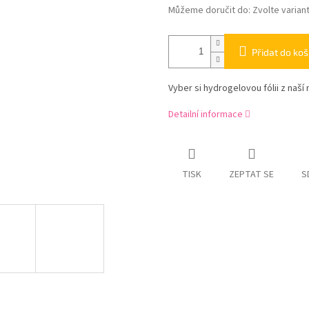
Můžeme doručit do:
Zvolte varian
Přidat do koš
Vyber si hydrogelovou fólii z naší 
Detailní informace
TISK
ZEPTAT SE
S