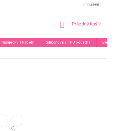
 ÚDAJŮ
Přihlášení
NÁKUPNÍ
Prázdný košík
KOŠÍK
Nabíječky a kabely
Silikonová a TPU pouzdra
Bezdrátová sluc