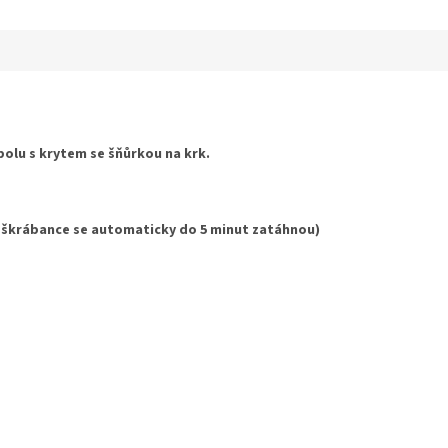
ek.
polu s krytem se šňůrkou na krk.
 škrábance se automaticky do 5 minut zatáhnou)