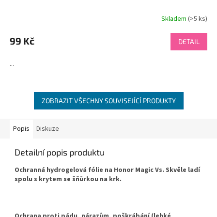
Skladem
(>5 ks)
99 Kč
DETAIL
...
ZOBRAZIT VŠECHNY SOUVISEJÍCÍ PRODUKTY
Popis
Diskuze
Detailní popis produktu
Ochranná hydrogelová fólie na Honor Magic Vs. Skvěle ladí
spolu s krytem se šňůrkou na krk.
Ochrana proti pádu, nárazům, poškrábání (lehké