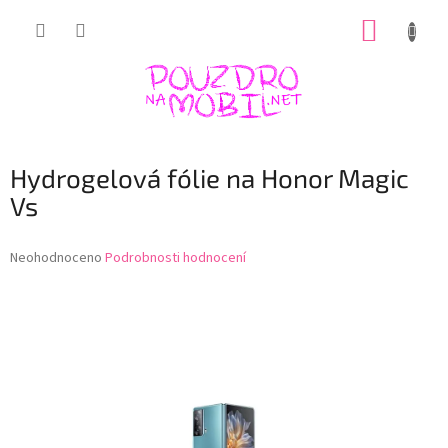
Přejít
NÁKUP
na
obsah
KOŠÍK
Hydrogelová fólie na Honor Magic
Vs
Průměrné
Neohodnoceno
Podrobnosti hodnocení
hodnocení
produktu
je
0,0
z
5
hvězdiček.