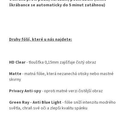
škrábance se automaticky do 5 minut zatáhnou)
Druhy fólií, které u nás najdete:
HD Clear
- tloušťka 0,15mm zajišťuje čistý obraz
Matte
- matná fólie, která nezanechá otisky nebo mastné
skvrny
Privacy Anti-spy
- oproti matné verzi čistější obraz
Green Ray - Anti Blue Light
- fólie sníží intenzitu modrého
světla, chraň své oči a zlepši kvalitu spánku
Z