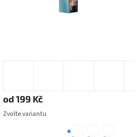
od
199 Kč
Měrná
Zvolte variantu
cena: