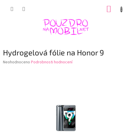
Přejít
NÁKUP
na
obsah
KOŠÍK
Hydrogelová fólie na Honor 9
Průměrné
Neohodnoceno
Podrobnosti hodnocení
hodnocení
produktu
je
0,0
z
5
hvězdiček.