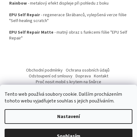
Rainbow
- metalový efekt displeje při pohledu z boku
EPU Self Repair
- regenerace škrábanců, vylepšená verze fólie
"Self-healing scratch"
EPU Self Repair Matte
- matný obraz s funkcemi fólie "EPU Self
Repair"
Z
á
Obchodní podmínky
Ochrana osobních údajů
p
Odstoupení od smlouvy
Doprava
Kontakt
a
Proč nosit mobil s krytem na šnůrce
Jak nasadit šnůrku na telefon
Jak nalepit fólii
t
Tento web používá soubory cookie. Dalším procházením
í
tohoto webu vyjadřujete souhlas s jejich používáním.
Nastavení
Vytvořil Shoptet
Vážení Zákazníci, od 10. 07 do 17. 07. 2026 budeme mít provozní
přestávku z důvodu dovolené. Přijaté objednávky budeme expedovat
Souhlasím
Copyright 2026
pouzdronamobil.net
. Všechna práva vyhrazena.