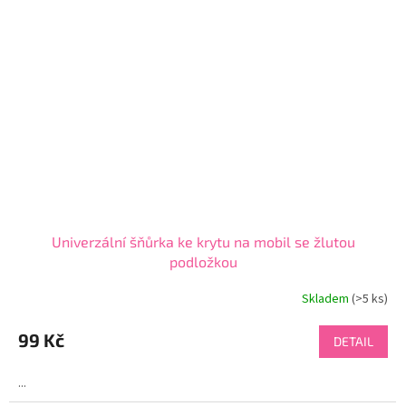
Univerzální šňůrka ke krytu na mobil se žlutou
podložkou
Skladem
(>5 ks)
99 Kč
DETAIL
...