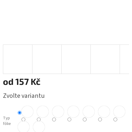
od
157 Kč
Měrná
Zvolte variantu
cena:
Typ
fólie