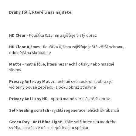
Druhy fólií, které u nás najdete:
HD Clear
- tloušťka 0,15mm zajišťuje čistý obraz
HD Clear 0,3mm
- tloušťka 0,3mm zajišťuje ještě větší ochranu,
odolnější na škrábance
Matte
- matná fólie, která nezanechá otisky nebo mastné
skvrny
Privacy Anti-spy Matte
- ochraň své soukromí, obraz je
viditelný pouze zepředu, z boku obraz ztmavne
Privacy Anti-spy HD
- oproti matné verzi čistější obraz
Self-healing scratch
- rychlá regenerace lehčích škrábanců
Green Ray - Anti Blue Light
- fólie sníží intenzitu modrého
světla, chraň své oči a zlepši kvalitu spánku