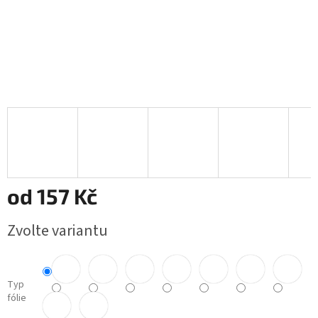
od
157 Kč
Měrná
Zvolte variantu
cena:
Typ
fólie