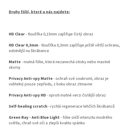
Druhy fólií, které u nás najdete:
HD Clear
- tloušťka 0,15mm zajišťuje čistý obraz
HD Clear 0,3mm
- tloušťka 0,3mm zajišťuje ještě větší ochranu,
odolnější na škrábance
Matte
- matná fólie, která nezanechá otisky nebo mastné
skvrny
Privacy Anti-spy Matte
- ochraň své soukromí, obraz je
viditelný pouze zepředu, z boku obraz ztmavne
Privacy Anti-spy HD
- oproti matné verzi čistější obraz
Self-healing scratch
- rychlá regenerace lehčích škrábanců
Green Ray - Anti Blue Light
- fólie sníží intenzitu modrého
světla, chraň své oči a zlepši kvalitu spánku