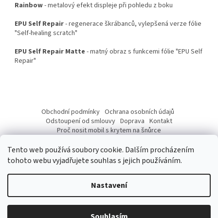
Rainbow
- metalový efekt displeje při pohledu z boku
EPU Self Repair
- regenerace škrábanců, vylepšená verze fólie
"Self-healing scratch"
EPU Self Repair Matte
- matný obraz s funkcemi fólie "EPU Self
Repair"
Z
á
Obchodní podmínky
Ochrana osobních údajů
p
Odstoupení od smlouvy
Doprava
Kontakt
a
Proč nosit mobil s krytem na šnůrce
Jak nasadit šnůrku na telefon
Jak nalepit fólii
t
Tento web používá soubory cookie. Dalším procházením
í
tohoto webu vyjadřujete souhlas s jejich používáním.
Nastavení
Vytvořil Shoptet
Vážení Zákazníci, od 10. 07 do 17. 07. 2026 budeme mít provozní
přestávku z důvodu dovolené. Přijaté objednávky budeme expedovat
Souhlasím
Copyright 2026
pouzdronamobil.net
. Všechna práva vyhrazena.