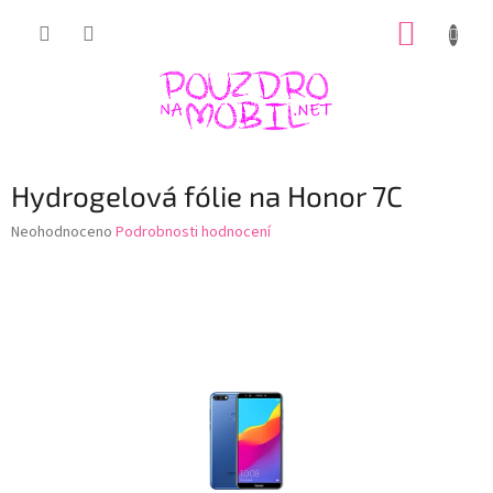
Přejít
NÁKUP
na
obsah
KOŠÍK
Hydrogelová fólie na Honor 7C
Průměrné
Neohodnoceno
Podrobnosti hodnocení
hodnocení
produktu
je
0,0
z
5
hvězdiček.