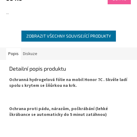
je
4,7
...
z
5
hvězdiček.
ZOBRAZIT VŠECHNY SOUVISEJÍCÍ PRODUKTY
Popis
Diskuze
Detailní popis produktu
Ochranná hydrogelová fólie na mobil Honor 7C . Skvěle ladí
spolu s krytem se šňůrkou na krk.
Ochrana proti pádu, nárazům, poškrábání (lehké
škrábance se automaticky do 5 minut zatáhnou)