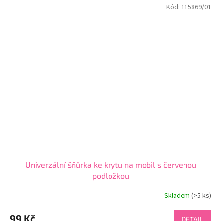
Kód:
115869/01
Univerzální šňůrka ke krytu na mobil s červenou
podložkou
Skladem
(>5 ks)
Průměrné
hodnocení
produktu
99 Kč
DETAIL