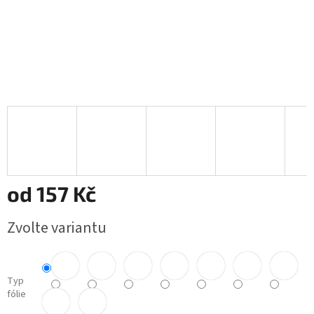
od
157 Kč
Měrná
Zvolte variantu
cena:
Typ
fólie