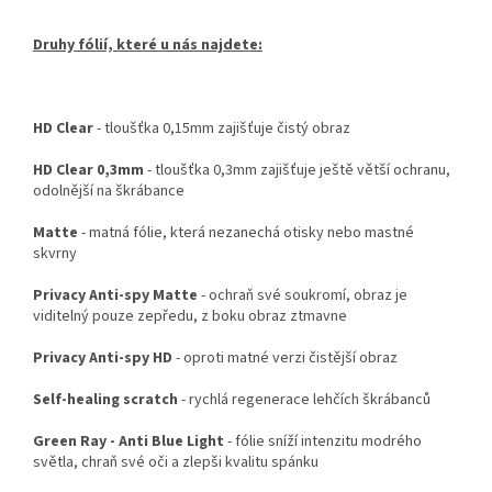
Druhy fólií, které u nás najdete:
HD Clear
- tloušťka 0,15mm zajišťuje čistý obraz
HD Clear 0,3mm
- tloušťka 0,3mm zajišťuje ještě větší ochranu,
odolnější na škrábance
Matte
- matná fólie, která nezanechá otisky nebo mastné
skvrny
Privacy Anti-spy Matte
- ochraň své soukromí, obraz je
viditelný pouze zepředu, z boku obraz ztmavne
Privacy Anti-spy HD
- oproti matné verzi čistější obraz
Self-healing scratch
- rychlá regenerace lehčích škrábanců
Green Ray - Anti Blue Light
- fólie sníží intenzitu modrého
světla, chraň své oči a zlepši kvalitu spánku