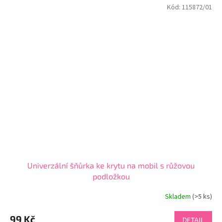
Kód:
115872/01
hvězdiček.
Univerzální šňůrka ke krytu na mobil s růžovou
podložkou
Skladem
(>5 ks)
99 Kč
DETAIL