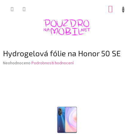
Přejít
NÁKUP
na
obsah
KOŠÍK
Hydrogelová fólie na Honor 50 SE
Průměrné
Neohodnoceno
Podrobnosti hodnocení
hodnocení
produktu
je
0,0
z
5
hvězdiček.