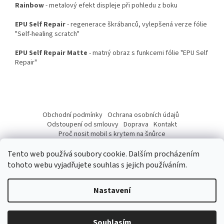
Rainbow
- metalový efekt displeje při pohledu z boku
EPU Self Repair
- regenerace škrábanců, vylepšená verze fólie
"Self-healing scratch"
EPU Self Repair Matte
- matný obraz s funkcemi fólie "EPU Self
Repair"
Z
á
Obchodní podmínky
Ochrana osobních údajů
p
Odstoupení od smlouvy
Doprava
Kontakt
a
Proč nosit mobil s krytem na šnůrce
Jak nasadit šnůrku na telefon
Jak nalepit fólii
t
Tento web používá soubory cookie. Dalším procházením
í
tohoto webu vyjadřujete souhlas s jejich používáním.
Nastavení
Vytvořil Shoptet
Vážení Zákazníci, od 10. 07 do 17. 07. 2026 budeme mít provozní
přestávku z důvodu dovolené. Přijaté objednávky budeme expedovat
Souhlasím
Copyright 2026
pouzdronamobil.net
. Všechna práva vyhrazena.