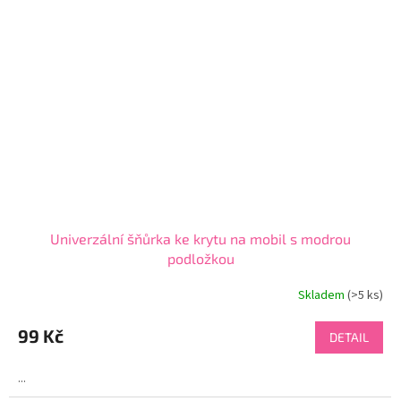
Univerzální šňůrka ke krytu na mobil s modrou
podložkou
Skladem
(>5 ks)
Průměrné
hodnocení
produktu
99 Kč
DETAIL
je
4,5
...
z
5