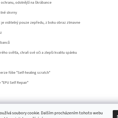
í ochranu, odolnější na škrábance
stné skvrny
 je viditelný pouze zepředu, z boku obraz ztmavne
az
ábanců
drého světla, chraň své oči a zlepši kvalitu spánku
rze fólie "Self-healing scratch"
 "EPU Self Repair"
stoupení od smlouvy
Doprava
Kontakt
Proč nosit mobil s krytem na šnů
oužívá soubory cookie. Dalším procházením tohoto webu