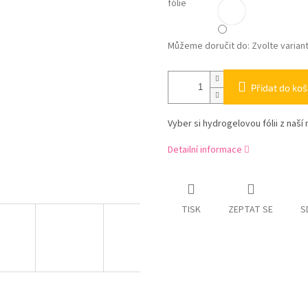
fólie
Můžeme doručit do:
Zvolte varian
Přidat do koš
Vyber si hydrogelovou fólii z naší 
Detailní informace
TISK
ZEPTAT SE
S