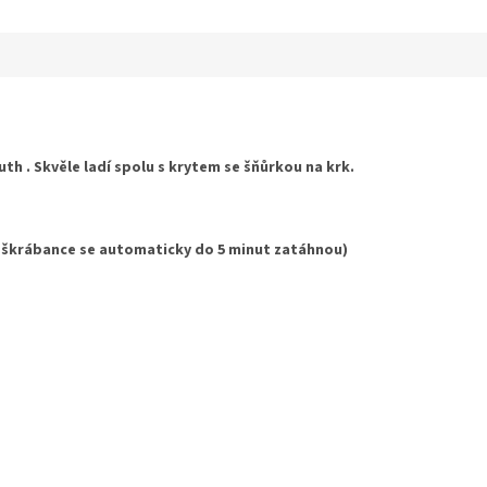
th . Skvěle ladí spolu s krytem se šňůrkou na krk.
 škrábance se automaticky do 5 minut zatáhnou)