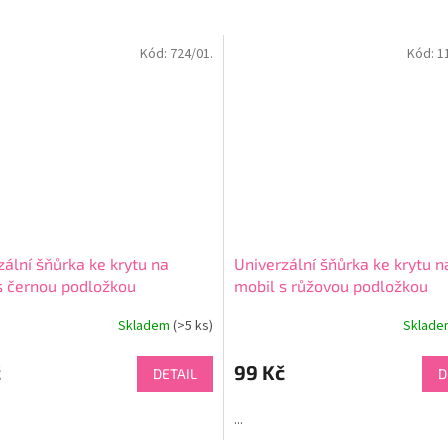
Kód:
724/01.
Kód:
1
zální šňůrka ke krytu na
Univerzální šňůrka ke krytu n
s černou podložkou
mobil s růžovou podložkou
Skladem
(>5 ks)
Sklad
č
99 Kč
DETAIL
D
...