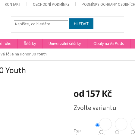
KONTAKT
OBCHODNÍ PODMÍNKY
PODMÍNKY OCHRANY OSOBNÍCH
HLEDAT
 fólie
Šňůrky
Univerzální šňůrky
Obaly na AirPods
vá fólie na Honor 30 Youth
0 Youth
od
157 Kč
Měrná
Zvolte variantu
cena:
Typ