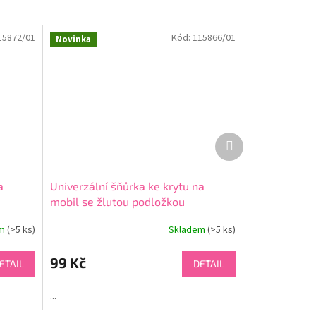
15872/01
Kód:
115866/01
Novinka
Další
produkt
a
Univerzální šňůrka ke krytu na
mobil se žlutou podložkou
em
(>5 ks)
Skladem
(>5 ks)
99 Kč
ETAIL
DETAIL
...