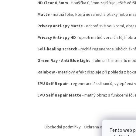
HD Clear 0,3mm
- tloušťka 0,3mm zajišťuje ještě větš
Matte
- matná fólie, která nezanechá otisky nebo ma
Privacy Anti-spy Matte
- ochraň své soukromí, obraz
Privacy Anti-spy HD
- oproti matné verzi čistější obr
Self-healing scratch
- rychlá regenerace lehčích škr
Green Ray - Anti Blue Light
- fólie sníží intenzitu mo
Rainbow
- metalový efekt displeje při pohledu z boku
EPU Self Repair
- regenerace škrábanců, vylepšená ve
EPU Self Repair Matte
- matný obraz s funkcemi fólie
Z
á
Obchodní podmínky
Ochrana osobních údajů
Od
Tento web p
p