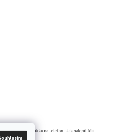
rce
Jak nasadit šnůrku na telefon
Jak nalepit fólii
Souhlasím