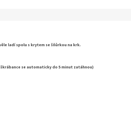
hvězdiček.
ěle ladí spolu s krytem se šňůrkou na krk.
 škrábance se automaticky do 5 minut zatáhnou)