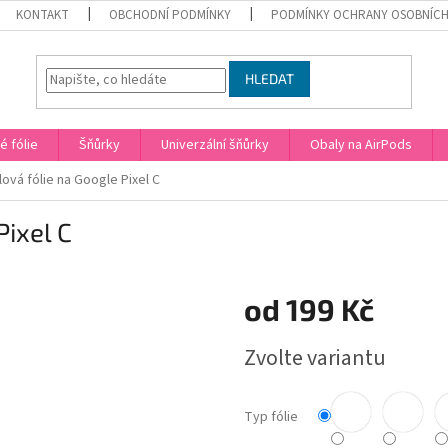
KONTAKT
OBCHODNÍ PODMÍNKY
PODMÍNKY OCHRANY OSOBNÍCH
HLEDAT
 fólie
Šňůrky
Univerzální šňůrky
Obaly na AirPods
ová fólie na Google Pixel C
Pixel C
od
199 Kč
Měrná
Zvolte variantu
cena:
Typ fólie