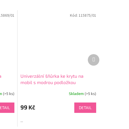
15869/01
Kód:
115875/01
Další
produkt
a
Univerzální šňůrka ke krytu na
mobil s modrou podložkou
em
(>5 ks)
Skladem
(>5 ks)
Průměrné
hodnocení
produktu
99 Kč
ETAIL
DETAIL
je
4,5
...
z
5