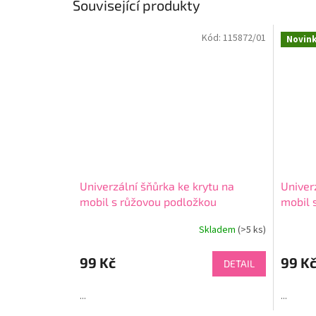
Související produkty
Kód:
115872/01
Novin
Univerzální šňůrka ke krytu na
Univer
mobil s růžovou podložkou
mobil 
Skladem
(>5 ks)
99 Kč
99 K
DETAIL
...
...