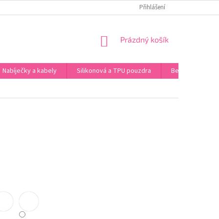
 ÚDAJŮ
Přihlášení
NÁKUPNÍ
Prázdný košík
KOŠÍK
Nabíječky a kabely
Silikonová a TPU pouzdra
Bezdrátová sluc