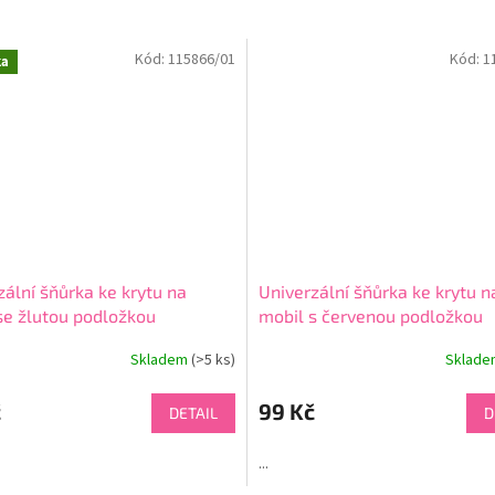
Kód:
115866/01
Kód:
1
ka
zální šňůrka ke krytu na
Univerzální šňůrka ke krytu n
se žlutou podložkou
mobil s červenou podložkou
Skladem
(>5 ks)
Sklad
Průměrné
hodnocení
produktu
č
99 Kč
DETAIL
D
je
4,7
...
z
5