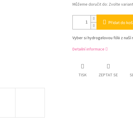
Můžeme doručit do:
Zvolte varian
Přidat do koš
Vyber si hydrogelovou fólii z naší 
Detailní informace
TISK
ZEPTAT SE
S