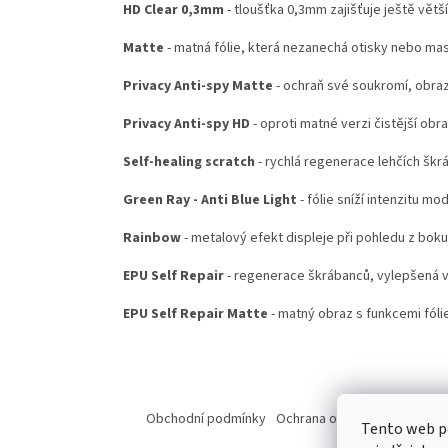
HD Clear 0,3mm
- tloušťka 0,3mm zajišťuje ještě větš
Matte
- matná fólie, která nezanechá otisky nebo ma
Privacy Anti-spy Matte
- ochraň své soukromí, obraz
Privacy Anti-spy HD
- oproti matné verzi čistější obr
Self-healing scratch
- rychlá regenerace lehčích škr
Green Ray - Anti Blue Light
- fólie sníží intenzitu mo
Rainbow
- metalový efekt displeje při pohledu z boku
EPU Self Repair
- regenerace škrábanců, vylepšená ve
EPU Self Repair Matte
- matný obraz s funkcemi fólie
Z
á
Obchodní podmínky
Ochrana osobních údajů
Od
Tento web p
p