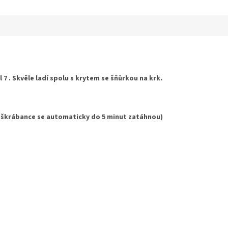
hvězdiček.
7 . Skvěle ladí spolu s krytem se šňůrkou na krk.
 škrábance se automaticky do 5 minut zatáhnou)