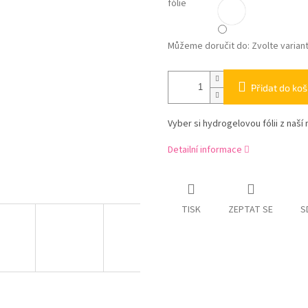
fólie
Můžeme doručit do:
Zvolte varian
Přidat do koš
Vyber si hydrogelovou fólii z naší 
Detailní informace
TISK
ZEPTAT SE
S