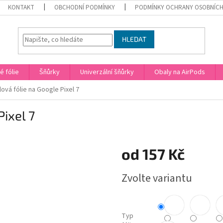
KONTAKT
OBCHODNÍ PODMÍNKY
PODMÍNKY OCHRANY OSOBNÍCH
HLEDAT
 fólie
Šňůrky
Univerzální šňůrky
Obaly na AirPods
ová fólie na Google Pixel 7
ixel 7
od
157 Kč
Měrná
Zvolte variantu
cena:
Typ