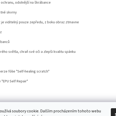
í ochranu, odolnější na škrábance
stné skvrny
 je viditelný pouze zepředu, z boku obraz ztmavne
az
ábanců
drého světla, chraň své oči a zlepši kvalitu spánku
rze fólie "Self-healing scratch"
 "EPU Self Repair"
stoupení od smlouvy
Doprava
Kontakt
Proč nosit mobil s krytem na šnů
oužívá soubory cookie. Dalším procházením tohoto webu