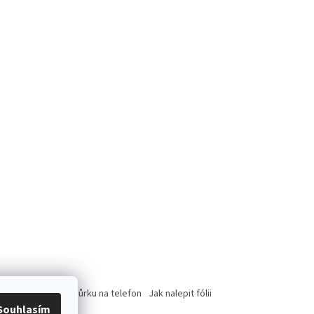
rce
Jak nasadit šnůrku na telefon
Jak nalepit fólii
Souhlasím