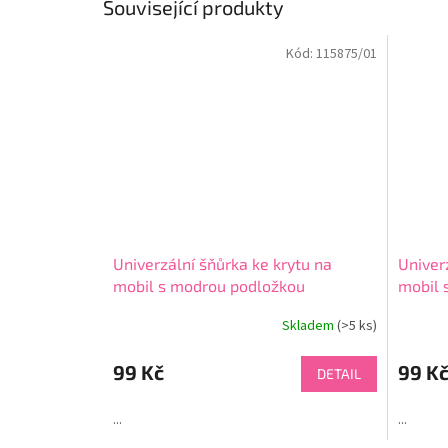
Související produkty
Kód:
115875/01
Univerzální šňůrka ke krytu na
Univer
mobil s modrou podložkou
mobil 
Skladem
(>5 ks)
Průměrné
hodnocení
produktu
99 Kč
99 K
DETAIL
je
4,5
...
...
z
5