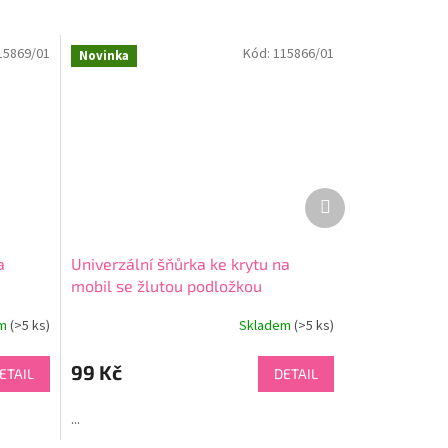
15869/01
Kód:
115866/01
Novinka
Další
produkt
a
Univerzální šňůrka ke krytu na
mobil se žlutou podložkou
em
(>5 ks)
Skladem
(>5 ks)
99 Kč
ETAIL
DETAIL
...