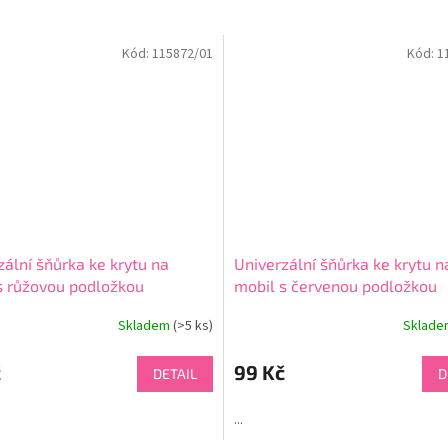
Kód:
115872/01
Kód:
1
zální šňůrka ke krytu na
Univerzální šňůrka ke krytu n
s růžovou podložkou
mobil s červenou podložkou
Skladem
(>5 ks)
Sklad
Průměrné
hodnocení
produktu
č
99 Kč
DETAIL
D
je
4,7
...
z
5