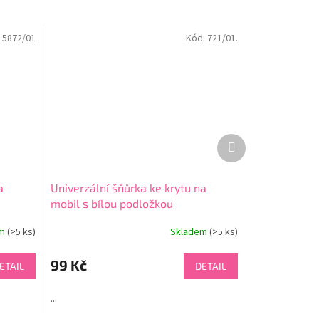
15872/01
Kód:
721/01.
Další
produkt
a
Univerzální šňůrka ke krytu na
mobil s bílou podložkou
em
(>5 ks)
Skladem
(>5 ks)
99 Kč
ETAIL
DETAIL
...