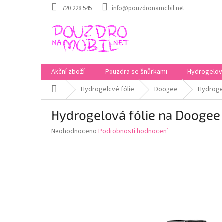
Přejít
720 228 545
info@pouzdronamobil.net
na
obsah
Akční zboží
Pouzdra se šnůrkami
Hydrogelové
Domů
Hydrogelové fólie
Doogee
Hydroge
Hydrogelová fólie na Doogee
Průměrné
Neohodnoceno
Podrobnosti hodnocení
hodnocení
produktu
je
0,0
z
5
hvězdiček.