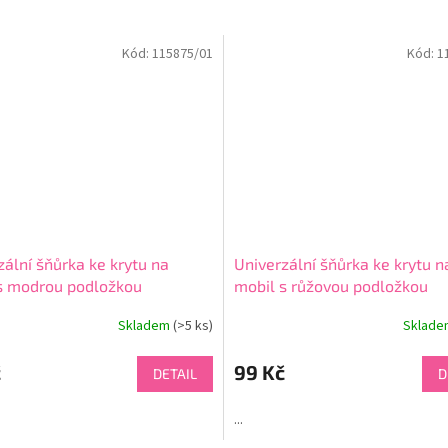
Kód:
115875/01
Kód:
1
zální šňůrka ke krytu na
Univerzální šňůrka ke krytu n
s modrou podložkou
mobil s růžovou podložkou
Skladem
(>5 ks)
Sklad
né
ní
u
č
99 Kč
DETAIL
D
...