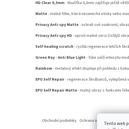
HD Clear 0,3mm
- tloušťka 0,3mm zajišťuje ještě větš
Matte
- matná fólie, která nezanechá otisky nebo ma
Privacy Anti-spy Matte
- ochraň své soukromí, obraz
Privacy Anti-spy HD
- oproti matné verzi čistější obr
Self-healing scratch
- rychlá regenerace lehčích škr
Green Ray - Anti Blue Light
- fólie sníží intenzitu mo
Rainbow
- metalový efekt displeje při pohledu z boku
EPU Self Repair
- regenerace škrábanců, vylepšená ve
EPU Self Repair Matte
- matný obraz s funkcemi fólie
Z
á
Obchodní podmínky
Ochrana osobních údajů
Od
Tento web p
p