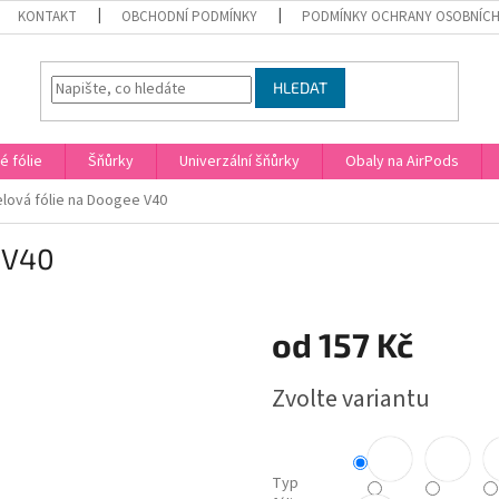
KONTAKT
OBCHODNÍ PODMÍNKY
PODMÍNKY OCHRANY OSOBNÍCH
HLEDAT
 fólie
Šňůrky
Univerzální šňůrky
Obaly na AirPods
lová fólie na Doogee V40
 V40
od
157 Kč
Měrná
Zvolte variantu
cena:
Typ