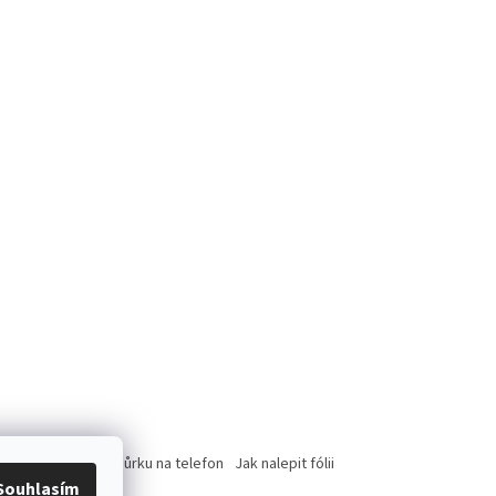
rce
Jak nasadit šnůrku na telefon
Jak nalepit fólii
Souhlasím