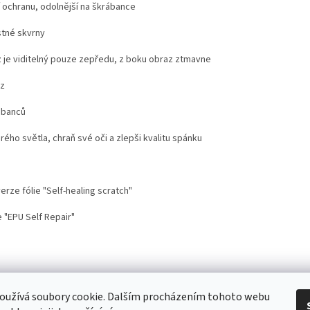
í ochranu, odolnější na škrábance
stné skvrny
 je viditelný pouze zepředu, z boku obraz ztmavne
az
ábanců
drého světla, chraň své oči a zlepši kvalitu spánku
rze fólie "Self-healing scratch"
 "EPU Self Repair"
stoupení od smlouvy
Doprava
Kontakt
Proč nosit mobil s krytem na šnů
oužívá soubory cookie. Dalším procházením tohoto webu