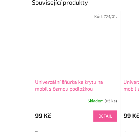
Související produkty
Kód:
724/01.
Univerzální šňůrka ke krytu na
Univer
mobil s černou podložkou
mobil 
Skladem
(>5 ks)
Průměr
hodnoce
produkt
99 Kč
99 K
DETAIL
je
4,5
...
...
z
5