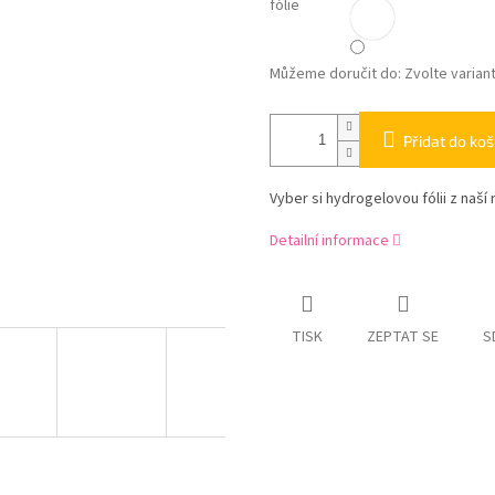
fólie
Můžeme doručit do:
Zvolte varian
Přidat do koš
Vyber si hydrogelovou fólii z naší 
Detailní informace
TISK
ZEPTAT SE
S