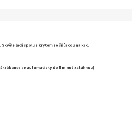
ek.
 Skvěle ladí spolu s krytem se šňůrkou na krk.
 škrábance se automaticky do 5 minut zatáhnou)