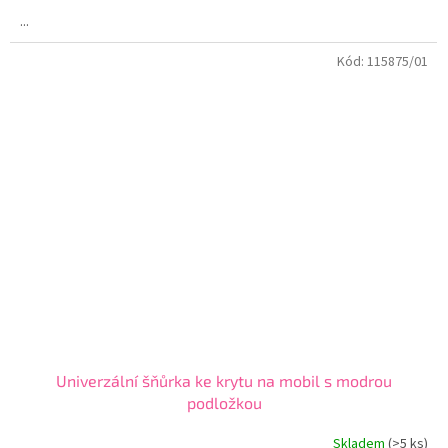
...
Kód:
115875/01
Univerzální šňůrka ke krytu na mobil s modrou
podložkou
Skladem
(>5 ks)
Průměrné