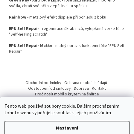
Green Ray - Anti Blue Light
- fólie sníží intenzitu modrého
světla, chraň své oči a zlepši kvalitu spánku
Rainbow
- metalový efekt displeje při pohledu z boku
EPU Self Repair
- regenerace škrábanců, vylepšená verze fólie
"Self-healing scratch"
EPU Self Repair Matte
- matný obraz s funkcemi fólie "EPU Self
Repair"
Z
á
Obchodní podmínky
Ochrana osobních údajů
p
Odstoupení od smlouvy
Doprava
Kontakt
a
Proč nosit mobil s krytem na šnůrce
Jak nasadit šnůrku na telefon
Jak nalepit fólii
t
Tento web používá soubory cookie. Dalším procházením
í
tohoto webu vyjadřujete souhlas s jejich používáním.
Nastavení
Vytvořil Shoptet