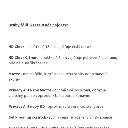
Druhy fólií, které u nás najdete:
HD Clear
- tloušťka 0,15mm zajišťuje čistý obraz
HD Clear 0,3mm
- tloušťka 0,3mm zajišťuje ještě větší ochranu,
odolnější na škrábance
Matte
- matná fólie, která nezanechá otisky nebo mastné
skvrny
Privacy Anti-spy Matte
- ochraň své soukromí, obraz je
viditelný pouze zepředu, z boku obraz ztmavne
Privacy Anti-spy HD
- oproti matné verzi čistější obraz
Self-healing scratch
- rychlá regenerace lehčích škrábanců