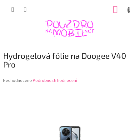
Přejít
NÁKUP
na
obsah
KOŠÍK
Hydrogelová fólie na Doogee V40
Pro
Průměrné
Neohodnoceno
Podrobnosti hodnocení
hodnocení
produktu
je
0,0
z
5
hvězdiček.