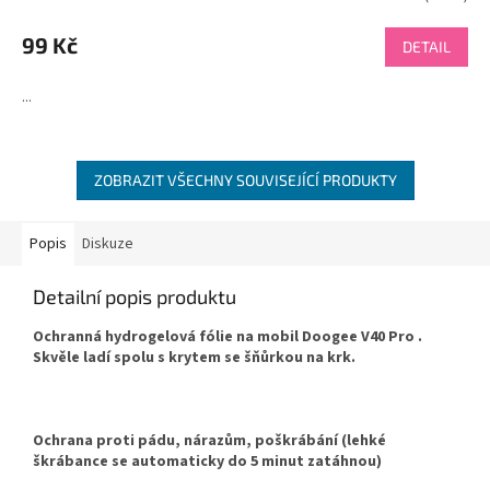
hodnocení
produktu
99 Kč
DETAIL
je
4,5
...
z
5
hvězdiček.
ZOBRAZIT VŠECHNY SOUVISEJÍCÍ PRODUKTY
Popis
Diskuze
Detailní popis produktu
Ochranná hydrogelová fólie na mobil Doogee V40 Pro .
Skvěle ladí spolu s krytem se šňůrkou na krk.
Ochrana proti pádu, nárazům, poškrábání (lehké
škrábance se automaticky do 5 minut zatáhnou)