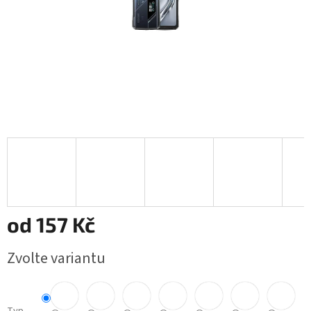
od
157 Kč
Měrná
Zvolte variantu
cena: