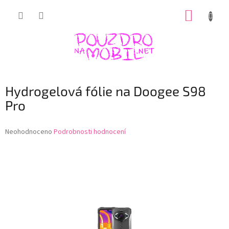
Přejít
NÁKUP
na
obsah
KOŠÍK
Hydrogelová fólie na Doogee S98
Pro
Průměrné
Neohodnoceno
Podrobnosti hodnocení
hodnocení
produktu
je
0,0
z
5
hvězdiček.