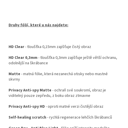
Druhy fólií, které u nás najdete:
HD Clear
- tloušťka 0,15mm zajišťuje čistý obraz
HD Clear 0,3mm
- tloušťka 0,3mm zajišťuje ještě větší ochranu,
odolnější na škrábance
Matte
- matná fólie, která nezanechá otisky nebo mastné
skvrny
Privacy Anti-spy Matte
- ochraň své soukromí, obraz je
viditelný pouze zepředu, z boku obraz ztmavne
Privacy Anti-spy HD
- oproti matné verzi čistější obraz
Self-healing scratch
- rychlá regenerace lehčích škrábanců