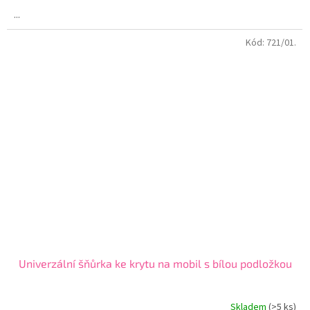
4,7
...
z
5
Kód:
721/01.
hvězdiček.
Univerzální šňůrka ke krytu na mobil s bílou podložkou
Skladem
(>5 ks)