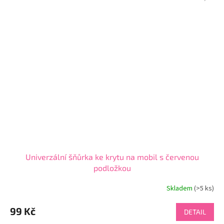
Univerzální šňůrka ke krytu na mobil s červenou
podložkou
Skladem
(>5 ks)
Průměrné
hodnocení
produktu
99 Kč
DETAIL
je