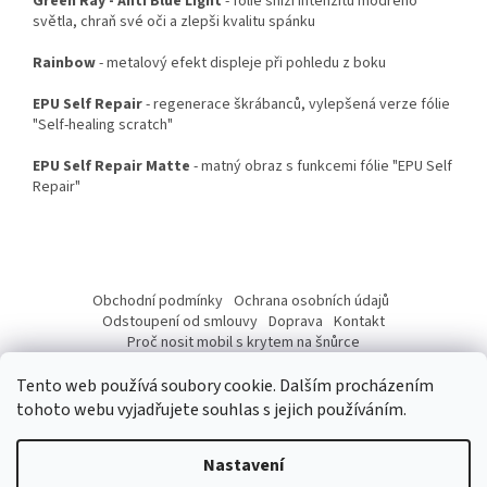
Green Ray - Anti Blue Light
- fólie sníží intenzitu modrého
světla, chraň své oči a zlepši kvalitu spánku
Rainbow
- metalový efekt displeje při pohledu z boku
EPU Self Repair
- regenerace škrábanců, vylepšená verze fólie
"Self-healing scratch"
EPU Self Repair Matte
- matný obraz s funkcemi fólie "EPU Self
Repair"
Z
á
Obchodní podmínky
Ochrana osobních údajů
p
Odstoupení od smlouvy
Doprava
Kontakt
a
Proč nosit mobil s krytem na šnůrce
Jak nasadit šnůrku na telefon
Jak nalepit fólii
t
Tento web používá soubory cookie. Dalším procházením
í
tohoto webu vyjadřujete souhlas s jejich používáním.
Nastavení
Vytvořil Shoptet