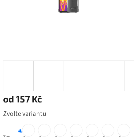
od
157 Kč
Měrná
Zvolte variantu
cena: