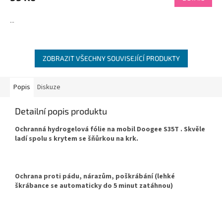
je
4,5
...
z
5
hvězdiček.
ZOBRAZIT VŠECHNY SOUVISEJÍCÍ PRODUKTY
Popis
Diskuze
Detailní popis produktu
Ochranná hydrogelová fólie na mobil Doogee S35T . Skvěle
ladí spolu s krytem se šňůrkou na krk.
Ochrana proti pádu, nárazům, poškrábání (lehké
škrábance se automaticky do 5 minut zatáhnou)