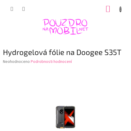
Přejít
NÁKUP
na
obsah
KOŠÍK
Hydrogelová fólie na Doogee S35T
Průměrné
Neohodnoceno
Podrobnosti hodnocení
hodnocení
produktu
je
0,0
z
5
hvězdiček.