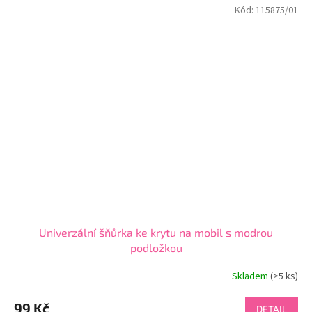
Kód:
115875/01
Univerzální šňůrka ke krytu na mobil s modrou
podložkou
Skladem
(>5 ks)
Průměrné
hodnocení
produktu
99 Kč
DETAIL