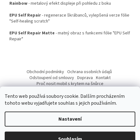
Rainbow
- metalový efekt displeje při pohledu z boku
EPU Self Repair
- regenerace škrábanců, vylepšená verze fólie
"Self-healing scratch"
EPU Self Repair Matte
- matný obraz s funkcemi fólie "EPU Self
Repair"
Z
á
Obchodní podmínky
Ochrana osobních údajů
p
Odstoupení od smlouvy
Doprava
Kontakt
a
Proč nosit mobil s krytem na šnůrce
Jak nasadit šnůrku na telefon
Jak nalepit fólii
t
Tento web používá soubory cookie. Dalším procházením
í
tohoto webu vyjadřujete souhlas s jejich používáním.
Nastavení
Vytvořil Shoptet
Vážení Zákazníci, od 10. 07 do 17. 07. 2026 budeme mít provozní
přestávku z důvodu dovolené. Přijaté objednávky budeme expedovat
Souhlasím
Copyright 2026
pouzdronamobil.net
. Všechna práva vyhrazena.