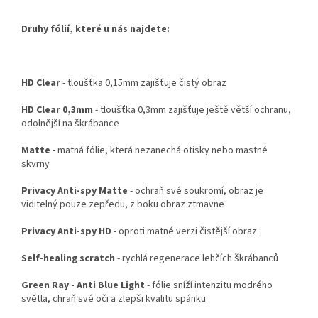
Druhy fólií, které u nás najdete:
HD Clear
- tloušťka 0,15mm zajišťuje čistý obraz
HD Clear 0,3mm
- tloušťka 0,3mm zajišťuje ještě větší ochranu,
odolnější na škrábance
Matte
- matná fólie, která nezanechá otisky nebo mastné
skvrny
Privacy Anti-spy Matte
- ochraň své soukromí, obraz je
viditelný pouze zepředu, z boku obraz ztmavne
Privacy Anti-spy HD
- oproti matné verzi čistější obraz
Self-healing scratch
- rychlá regenerace lehčích škrábanců
Green Ray - Anti Blue Light
- fólie sníží intenzitu modrého
světla, chraň své oči a zlepši kvalitu spánku