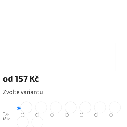
od
157 Kč
Měrná
Zvolte variantu
cena:
Typ
fólie