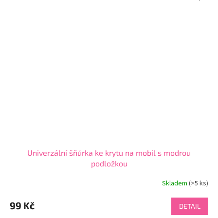
Univerzální šňůrka ke krytu na mobil s modrou
podložkou
Skladem
(>5 ks)
Průměrné
hodnocení
produktu
99 Kč
DETAIL
je