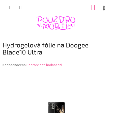
Přejít
NÁKUP
na
obsah
KOŠÍK
Hydrogelová fólie na Doogee
Blade10 Ultra
Průměrné
Neohodnoceno
Podrobnosti hodnocení
hodnocení
produktu
je
0,0
z
5
hvězdiček.