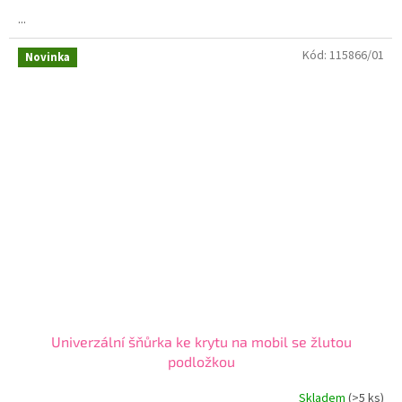
4,5
...
z
5
Kód:
115866/01
hvězdiček.
Novinka
Univerzální šňůrka ke krytu na mobil se žlutou
podložkou
Skladem
(>5 ks)