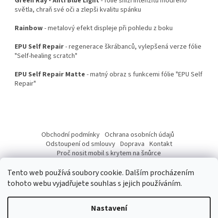
Green Ray - Anti Blue Light
- fólie sníží intenzitu modrého
světla, chraň své oči a zlepši kvalitu spánku
Rainbow
- metalový efekt displeje při pohledu z boku
EPU Self Repair
- regenerace škrábanců, vylepšená verze fólie
"Self-healing scratch"
EPU Self Repair Matte
- matný obraz s funkcemi fólie "EPU Self
Repair"
Z
á
Obchodní podmínky
Ochrana osobních údajů
p
Odstoupení od smlouvy
Doprava
Kontakt
a
Proč nosit mobil s krytem na šnůrce
Jak nasadit šnůrku na telefon
Jak nalepit fólii
t
Tento web používá soubory cookie. Dalším procházením
í
tohoto webu vyjadřujete souhlas s jejich používáním.
Nastavení
Vytvořil Shoptet