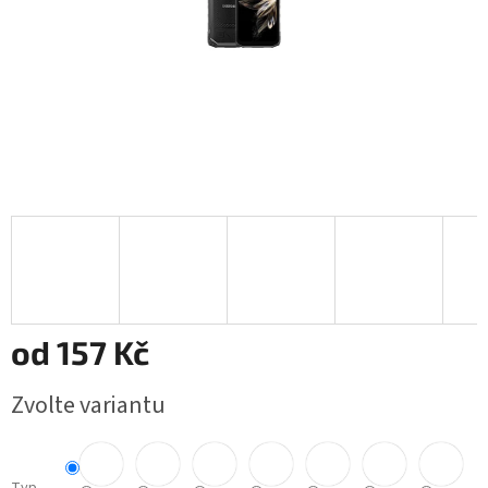
od
157 Kč
Měrná
Zvolte variantu
cena: