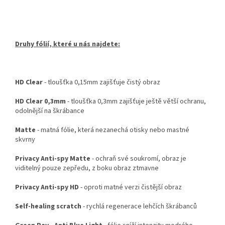
Druhy fólií, které u nás najdete:
HD Clear
- tloušťka 0,15mm zajišťuje čistý obraz
HD Clear 0,3mm
- tloušťka 0,3mm zajišťuje ještě větší ochranu,
odolnější na škrábance
Matte
- matná fólie, která nezanechá otisky nebo mastné
skvrny
Privacy Anti-spy Matte
- ochraň své soukromí, obraz je
viditelný pouze zepředu, z boku obraz ztmavne
Privacy Anti-spy HD
- oproti matné verzi čistější obraz
Self-healing scratch
- rychlá regenerace lehčích škrábanců