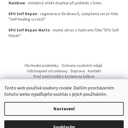
Rainbow
- metalový efekt displeje při pohledu z boku
EPU Self Repair
- regenerace škrábanců, vylepšená verze fólie
"Self-healing scratch"
EPU Self Repair Matte
- matný obraz s funkcemi fólie "EPU Self
Repair"
Z
á
Obchodní podmínky
Ochrana osobních údajů
p
Odstoupení od smlouvy
Doprava
Kontakt
a
Proč nosit mobil s krytem na šnůrce
Jak nasadit šnůrku na telefon
Jak nalepit fólii
t
Tento web používá soubory cookie. Dalším procházením
í
tohoto webu vyjadřujete souhlas s jejich používáním.
Nastavení
Vytvořil Shoptet
Vážení Zákazníci, od 10. 07 do 17. 07. 2026 budeme mít provozní
přestávku z důvodu dovolené. Přijaté objednávky budeme expedovat
Souhlasím
Copyright 2026
pouzdronamobil.net
. Všechna práva vyhrazena.