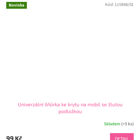
Kód:
115866/01
Novinka
Univerzální šňůrka ke krytu na mobil se žlutou
podložkou
Skladem
(>5 ks)
99 Kč
DETAIL