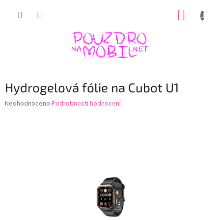
Přejít
NÁKUP
na
obsah
KOŠÍK
Hydrogelová fólie na Cubot U1
Průměrné
Neohodnoceno
Podrobnosti hodnocení
hodnocení
produktu
je
0,0
z
5
hvězdiček.