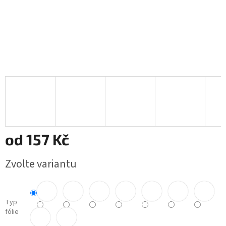
od
157 Kč
Měrná
Zvolte variantu
cena:
Typ
fólie