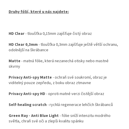
Druhy fólií, které u nás najdete:
HD Clear
- tloušťka 0,15mm zajišťuje čistý obraz
HD Clear 0,3mm
- tloušťka 0,3mm zajišťuje ještě větší ochranu,
odolnější na škrábance
Matte
- matná fólie, která nezanechá otisky nebo mastné
skvrny
Privacy Anti-spy Matte
- ochraň své soukromí, obraz je
viditelný pouze zepředu, z boku obraz ztmavne
Privacy Anti-spy HD
- oproti matné verzi čistější obraz
Self-healing scratch
- rychlá regenerace lehčích škrábanců
Green Ray - Anti Blue Light
- fólie sníží intenzitu modrého
světla, chraň své oči a zlepši kvalitu spánku