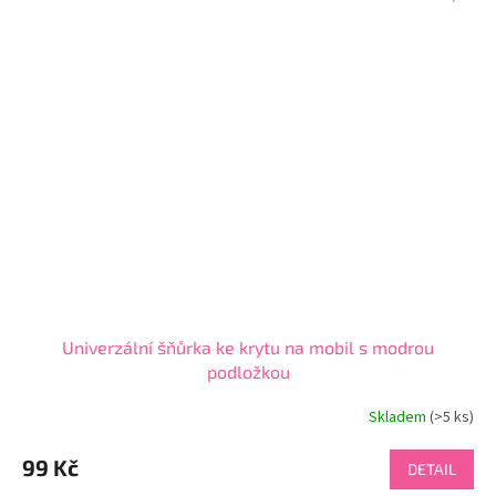
Univerzální šňůrka ke krytu na mobil s modrou
podložkou
Skladem
(>5 ks)
Průměrné
hodnocení
produktu
99 Kč
DETAIL
je