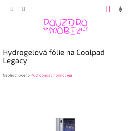
Přejít
NÁKUP
na
obsah
KOŠÍK
Hydrogelová fólie na Coolpad
Legacy
Průměrné
Neohodnoceno
Podrobnosti hodnocení
hodnocení
produktu
je
0,0
z
5
hvězdiček.