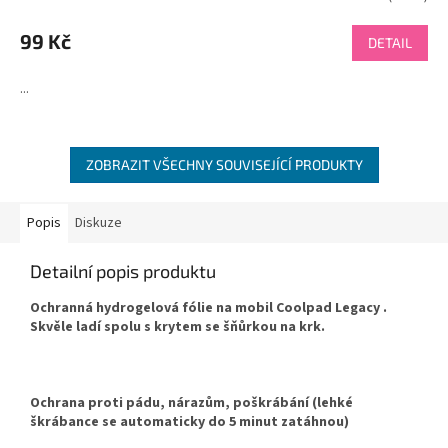
hodnocení
produktu
99 Kč
DETAIL
je
4,7
...
z
5
hvězdiček.
ZOBRAZIT VŠECHNY SOUVISEJÍCÍ PRODUKTY
Popis
Diskuze
Detailní popis produktu
Ochranná hydrogelová fólie na mobil Coolpad Legacy .
Skvěle ladí spolu s krytem se šňůrkou na krk.
Ochrana proti pádu, nárazům, poškrábání (lehké
škrábance se automaticky do 5 minut zatáhnou)