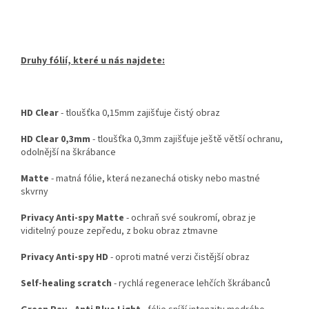
Druhy fólií, které u nás najdete:
HD Clear
- tloušťka 0,15mm zajišťuje čistý obraz
HD Clear 0,3mm
- tloušťka 0,3mm zajišťuje ještě větší ochranu,
odolnější na škrábance
Matte
- matná fólie, která nezanechá otisky nebo mastné
skvrny
Privacy Anti-spy Matte
- ochraň své soukromí, obraz je
viditelný pouze zepředu, z boku obraz ztmavne
Privacy Anti-spy HD
- oproti matné verzi čistější obraz
Self-healing scratch
- rychlá regenerace lehčích škrábanců