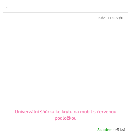
4,5
...
z
5
Kód:
115869/01
hvězdiček.
Univerzální šňůrka ke krytu na mobil s červenou
podložkou
Skladem
(>5 ks)
Průměrné