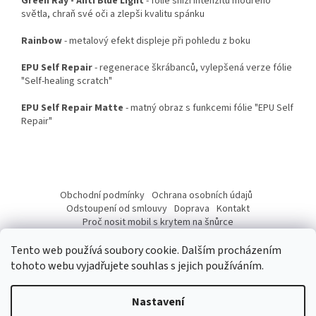
Green Ray - Anti Blue Light
- fólie sníží intenzitu modrého
světla, chraň své oči a zlepši kvalitu spánku
Rainbow
- metalový efekt displeje při pohledu z boku
EPU Self Repair
- regenerace škrábanců, vylepšená verze fólie
"Self-healing scratch"
EPU Self Repair Matte
- matný obraz s funkcemi fólie "EPU Self
Repair"
Z
á
Obchodní podmínky
Ochrana osobních údajů
p
Odstoupení od smlouvy
Doprava
Kontakt
a
Proč nosit mobil s krytem na šnůrce
Jak nasadit šnůrku na telefon
Jak nalepit fólii
t
Tento web používá soubory cookie. Dalším procházením
í
tohoto webu vyjadřujete souhlas s jejich používáním.
Nastavení
Vytvořil Shoptet