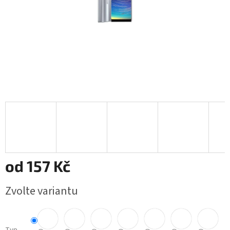
od
157 Kč
Měrná
Zvolte variantu
cena: