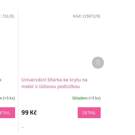
:
721/01.
Kód:
115872/01
Další
produkt
a
Univerzální šňůrka ke krytu na
mobil s růžovou podložkou
em
(>5 ks)
Skladem
(>5 ks)
99 Kč
ETAIL
DETAIL
...