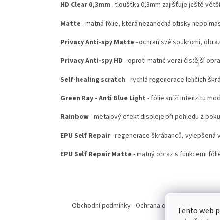
HD Clear 0,3mm
- tloušťka 0,3mm zajišťuje ještě větš
Matte
- matná fólie, která nezanechá otisky nebo ma
Privacy Anti-spy Matte
- ochraň své soukromí, obraz
Privacy Anti-spy HD
- oproti matné verzi čistější obr
Self-healing scratch
- rychlá regenerace lehčích škr
Green Ray - Anti Blue Light
- fólie sníží intenzitu mo
Rainbow
- metalový efekt displeje při pohledu z boku
EPU Self Repair
- regenerace škrábanců, vylepšená ve
EPU Self Repair Matte
- matný obraz s funkcemi fólie
Z
á
Obchodní podmínky
Ochrana osobních údajů
Od
Tento web p
p