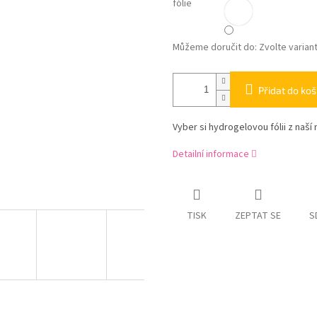
fólie
Můžeme doručit do:
Zvolte varian
Přidat do koš
Vyber si hydrogelovou fólii z naší 
Detailní informace
TISK
ZEPTAT SE
S