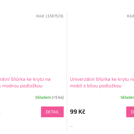
Kód:
115875/01
Kód
zální šňůrka ke krytu na
Univerzální šňůrka ke krytu n
s modrou podložkou
mobil s bílou podložkou
Skladem
(>5 ks)
Sklad
né
ní
u
č
99 Kč
DETAIL
D
...