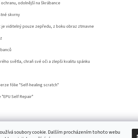
í ochranu, odolnější na škrábance
stné skvrny
 je viditelný pouze zepředu, z boku obraz ztmavne
az
ábanců
drého světla, chraň své oči a zlepši kvalitu spánku
rze fólie "Self-healing scratch"
 "EPU Self Repair"
stoupení od smlouvy
Doprava
Kontakt
Proč nosit mobil s krytem na šnů
oužívá soubory cookie. Dalším procházením tohoto webu