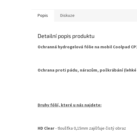
hvězdič
Popis
Diskuze
Detailní popis produktu
Ochranná hydrogelová fólie na mobil Coolpad CP12
Ochrana proti pádu, nárazům, poškrábání (lehké
Druhy fólií, které u nás najdete:
HD Clear
- tloušťka 0,15mm zajišťuje čistý obraz