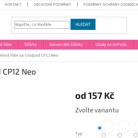
KONTAKT
OBCHODNÍ PODMÍNKY
PODMÍNKY OCHRANY OSOBNÍCH
HLEDAT
 fólie
Šňůrky
Univerzální šňůrky
Obaly na AirPods
lová fólie na Coolpad CP12 Neo
d CP12 Neo
od
157 Kč
Měrná
Zvolte variantu
cena:
Typ