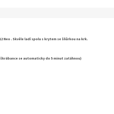
ek.
 Neo . Skvěle ladí spolu s krytem se šňůrkou na krk.
 škrábance se automaticky do 5 minut zatáhnou)