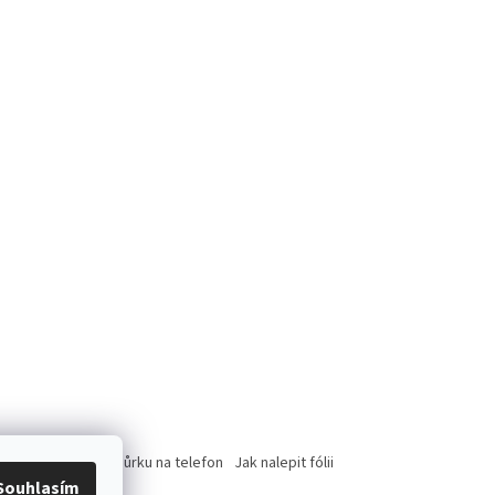
rce
Jak nasadit šnůrku na telefon
Jak nalepit fólii
Souhlasím