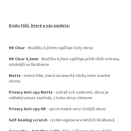
Druhy fólií, které u nás najdete:
HD Clear
- tloušťka 0,15mm zajišťuje čistý obraz
HD Clear 0,3mm
- tloušťka 0,3mm zajišťuje ještě větší ochranu,
odolnější na škrábance
Matte
- matná fólie, která nezanechá otisky nebo mastné
skvrny
Privacy Anti-spy Matte
- ochraň své soukromí, obraz je
viditelný pouze zepředu, z boku obraz ztmavne
Privacy Anti-spy HD
- oproti matné verzi čistější obraz
Self-healing scratch
- rychlá regenerace lehčích škrábanců