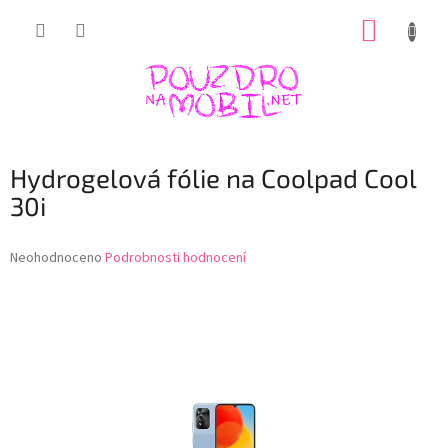
Přejít
NÁKUP
na
obsah
KOŠÍK
Hydrogelová fólie na Coolpad Cool
30i
Průměrné
Neohodnoceno
Podrobnosti hodnocení
hodnocení
produktu
je
0,0
z
5
hvězdiček.