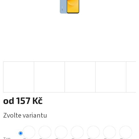
od
157 Kč
Měrná
Zvolte variantu
cena: