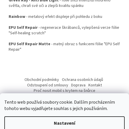
Green Ray - Anti Blue Light
- fólie sníží intenzitu modrého
světla, chraň své oči a zlepši kvalitu spánku
Rainbow
- metalový efekt displeje při pohledu z boku
EPU Self Repair
- regenerace škrábanců, vylepšená verze fólie
"Self-healing scratch"
EPU Self Repair Matte
- matný obraz s funkcemi fólie "EPU Self
Repair"
Z
á
Obchodní podmínky
Ochrana osobních údajů
p
Odstoupení od smlouvy
Doprava
Kontakt
a
Proč nosit mobil s krytem na šnůrce
Jak nasadit šnůrku na telefon
Jak nalepit fólii
t
Tento web používá soubory cookie. Dalším procházením
í
tohoto webu vyjadřujete souhlas s jejich používáním.
Nastavení
Vytvořil Shoptet