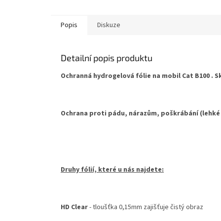
hvězdiček.
Popis
Diskuze
Detailní popis produktu
Ochranná hydrogelová fólie na mobil Cat B100 . Sk
Ochrana proti pádu, nárazům, poškrábání (lehké
Druhy fólií, které u nás najdete:
HD Clear
- tloušťka 0,15mm zajišťuje čistý obraz