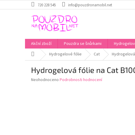
Přejít
720 228 545
info@pouzdronamobil.net
na
obsah
Akční zboží
Pouzdra se šnůrkami
Hydrogelové
Domů
Hydrogelové fólie
Cat
Hydrogelová 
Hydrogelová fólie na Cat B10
Průměrné
Neohodnoceno
Podrobnosti hodnocení
hodnocení
produktu
je
0,0
z
5
hvězdiček.