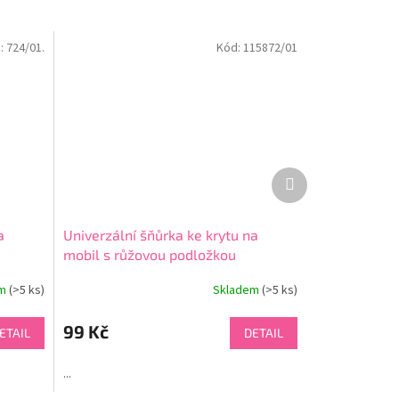
:
724/01.
Kód:
115872/01
Další
produkt
a
Univerzální šňůrka ke krytu na
mobil s růžovou podložkou
em
(>5 ks)
Skladem
(>5 ks)
99 Kč
ETAIL
DETAIL
...