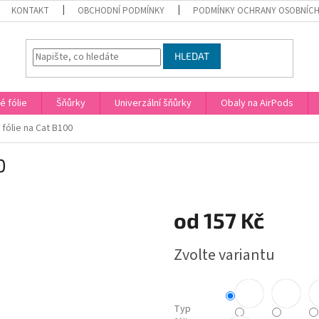
KONTAKT
OBCHODNÍ PODMÍNKY
PODMÍNKY OCHRANY OSOBNÍCH
HLEDAT
 fólie
Šňůrky
Univerzální šňůrky
Obaly na AirPods
fólie na Cat B100
0
od
157 Kč
Měrná
Zvolte variantu
cena:
Typ