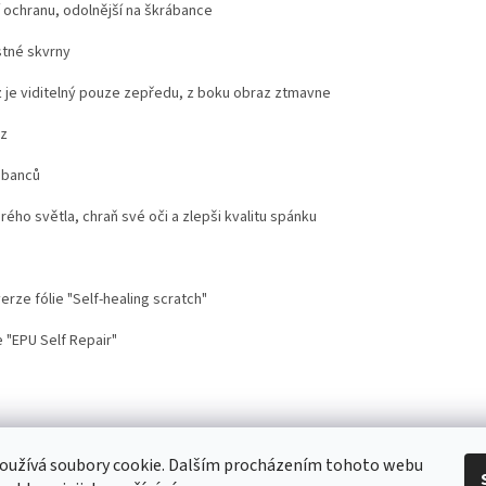
í ochranu, odolnější na škrábance
stné skvrny
 je viditelný pouze zepředu, z boku obraz ztmavne
az
ábanců
drého světla, chraň své oči a zlepši kvalitu spánku
rze fólie "Self-healing scratch"
 "EPU Self Repair"
stoupení od smlouvy
Doprava
Kontakt
Proč nosit mobil s krytem na šnů
oužívá soubory cookie. Dalším procházením tohoto webu