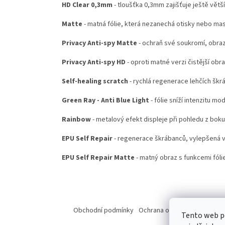
HD Clear 0,3mm
- tloušťka 0,3mm zajišťuje ještě větš
Matte
- matná fólie, která nezanechá otisky nebo ma
Privacy Anti-spy Matte
- ochraň své soukromí, obraz
Privacy Anti-spy HD
- oproti matné verzi čistější obr
Self-healing scratch
- rychlá regenerace lehčích škr
Green Ray - Anti Blue Light
- fólie sníží intenzitu mo
Rainbow
- metalový efekt displeje při pohledu z boku
EPU Self Repair
- regenerace škrábanců, vylepšená ve
EPU Self Repair Matte
- matný obraz s funkcemi fólie
Z
á
Obchodní podmínky
Ochrana osobních údajů
Od
Tento web p
p