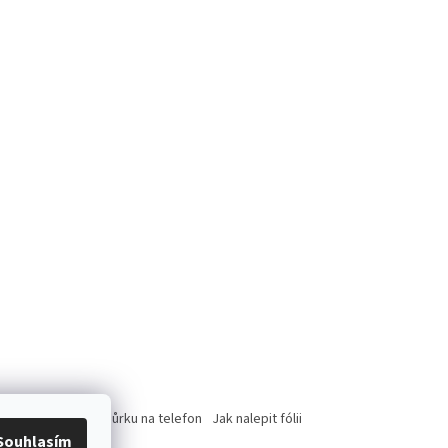
rce
Jak nasadit šnůrku na telefon
Jak nalepit fólii
Souhlasím