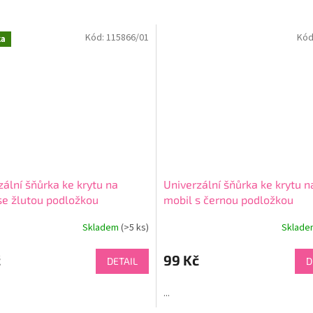
Kód:
115866/01
Kód
ka
zální šňůrka ke krytu na
Univerzální šňůrka ke krytu n
se žlutou podložkou
mobil s černou podložkou
Skladem
(>5 ks)
Sklad
č
99 Kč
DETAIL
D
...