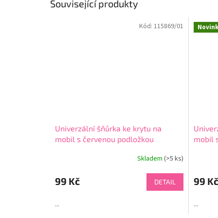
Související produkty
Kód:
115869/01
Novin
Univerzální šňůrka ke krytu na
Univer
mobil s červenou podložkou
mobil 
Skladem
(>5 ks)
Průměrné
hodnocení
produktu
99 Kč
99 K
DETAIL
je
4,7
...
...
z
5