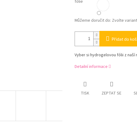
fólie
Můžeme doručit do:
Zvolte varian
Přidat do koš
Vyber si hydrogelovou fólii z naší 
Detailní informace
TISK
ZEPTAT SE
S