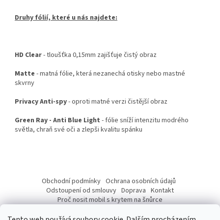
Druhy fólií, které u nás najdete:
HD Clear
- tloušťka 0,15mm zajišťuje čistý obraz
Matte
- matná fólie, která nezanechá otisky nebo mastné
skvrny
Privacy Anti-spy
- oproti matné verzi čistější obraz
Green Ray - Anti Blue Light
- fólie sníží intenzitu modrého
světla, chraň své oči a zlepši kvalitu spánku
Z
á
Obchodní podmínky
Ochrana osobních údajů
p
Odstoupení od smlouvy
Doprava
Kontakt
a
Proč nosit mobil s krytem na šnůrce
Jak nasadit šnůrku na telefon
Jak nalepit fólii
t
Tento web používá soubory cookie. Dalším procházením