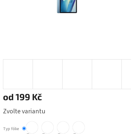
od
199 Kč
Měrná
Zvolte variantu
cena:
Typ fólie