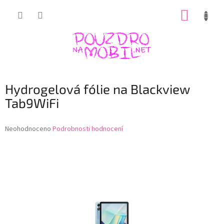
Přejít
NÁKUP
na
obsah
KOŠÍK
Hydrogelová fólie na Blackview
Tab9WiFi
Průměrné
Neohodnoceno
Podrobnosti hodnocení
hodnocení
produktu
je
0,0
z
5
hvězdiček.