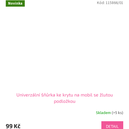
Kód:
115866/01
hvězdiček.
Novinka
Univerzální šňůrka ke krytu na mobil se žlutou
podložkou
Skladem
(>5 ks)
99 Kč
DETAIL