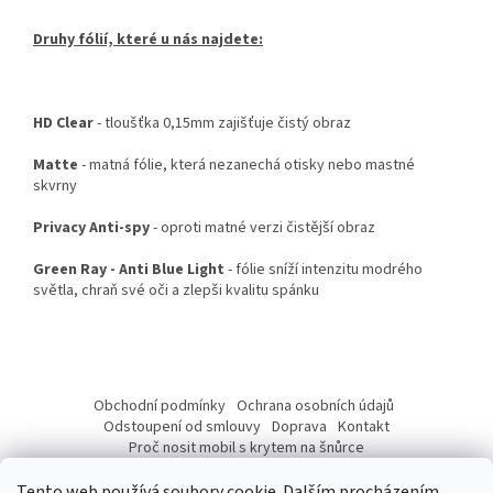
Druhy fólií, které u nás najdete:
HD Clear
- tloušťka 0,15mm zajišťuje čistý obraz
Matte
- matná fólie, která nezanechá otisky nebo mastné
skvrny
Privacy Anti-spy
- oproti matné verzi čistější obraz
Green Ray - Anti Blue Light
- fólie sníží intenzitu modrého
světla, chraň své oči a zlepši kvalitu spánku
Z
á
Obchodní podmínky
Ochrana osobních údajů
p
Odstoupení od smlouvy
Doprava
Kontakt
a
Proč nosit mobil s krytem na šnůrce
Jak nasadit šnůrku na telefon
Jak nalepit fólii
t
Tento web používá soubory cookie. Dalším procházením