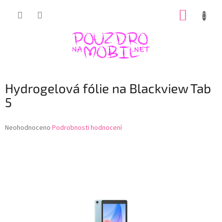
Přejít
NÁKUP
na
obsah
KOŠÍK
Hydrogelová fólie na Blackview Tab
5
Průměrné
Neohodnoceno
Podrobnosti hodnocení
hodnocení
produktu
je
0,0
z
5
hvězdiček.