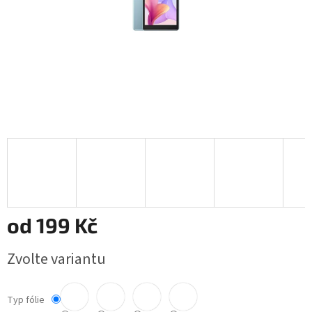
od
199 Kč
Měrná
Zvolte variantu
cena:
Typ fólie