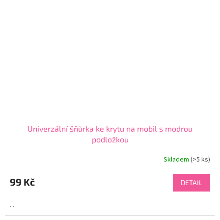
Univerzální šňůrka ke krytu na mobil s modrou
podložkou
Skladem
(>5 ks)
Průměrné
hodnocení
produktu
99 Kč
DETAIL
je
4,5
...
z
5