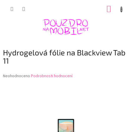
Přejít
NÁKUP
na
obsah
KOŠÍK
Hydrogelová fólie na Blackview Tab
11
Průměrné
Neohodnoceno
Podrobnosti hodnocení
hodnocení
produktu
je
0,0
z
5
hvězdiček.