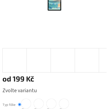
od
199 Kč
Měrná
Zvolte variantu
cena:
Typ fólie