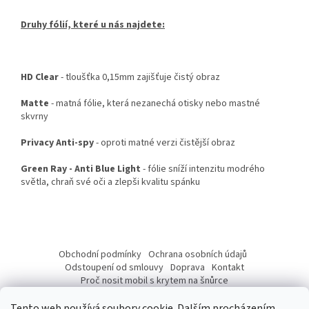
Druhy fólií, které u nás najdete:
HD Clear
- tloušťka 0,15mm zajišťuje čistý obraz
Matte
- matná fólie, která nezanechá otisky nebo mastné
skvrny
Privacy Anti-spy
- oproti matné verzi čistější obraz
Green Ray - Anti Blue Light
- fólie sníží intenzitu modrého
světla, chraň své oči a zlepši kvalitu spánku
Z
á
Obchodní podmínky
Ochrana osobních údajů
p
Odstoupení od smlouvy
Doprava
Kontakt
a
Proč nosit mobil s krytem na šnůrce
Jak nasadit šnůrku na telefon
Jak nalepit fólii
t
Tento web používá soubory cookie. Dalším procházením