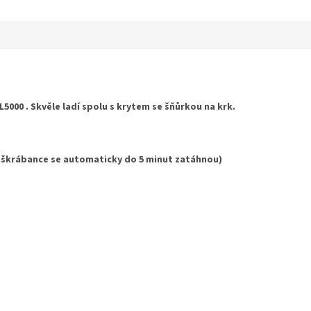
hvězdiček.
5000 . Skvěle ladí spolu s krytem se šňůrkou na krk.
 škrábance se automaticky do 5 minut zatáhnou)