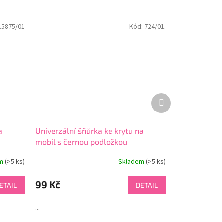
15875/01
Kód:
724/01.
Další
produkt
a
Univerzální šňůrka ke krytu na
mobil s černou podložkou
em
(>5 ks)
Skladem
(>5 ks)
99 Kč
ETAIL
DETAIL
...