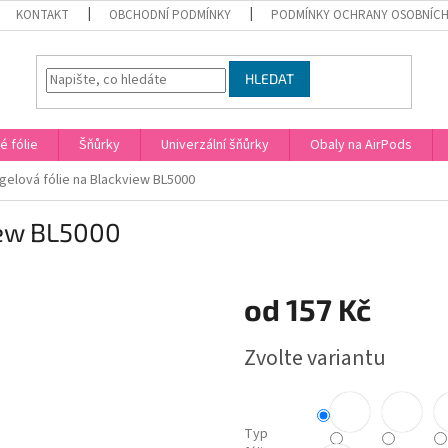
KONTAKT
OBCHODNÍ PODMÍNKY
PODMÍNKY OCHRANY OSOBNÍCH
HLEDAT
 fólie
Šňůrky
Univerzální šňůrky
Obaly na AirPods
gelová fólie na Blackview BL5000
iew BL5000
od
157 Kč
Měrná
Zvolte variantu
cena:
Typ