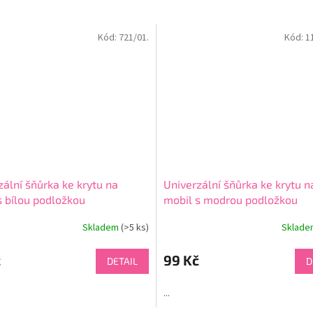
Kód:
721/01.
Kód:
1
zální šňůrka ke krytu na
Univerzální šňůrka ke krytu n
s bílou podložkou
mobil s modrou podložkou
Skladem
(>5 ks)
Sklad
Průměrné
hodnocení
produktu
č
99 Kč
DETAIL
D
je
4,5
...
z
5