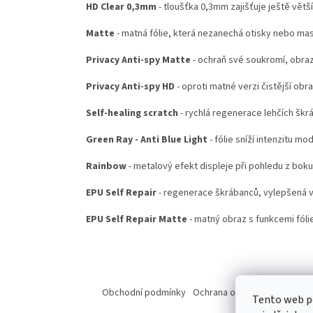
HD Clear 0,3mm
- tloušťka 0,3mm zajišťuje ještě větš
Matte
- matná fólie, která nezanechá otisky nebo ma
Privacy Anti-spy Matte
- ochraň své soukromí, obraz
Privacy Anti-spy HD
- oproti matné verzi čistější obr
Self-healing scratch
- rychlá regenerace lehčích škr
Green Ray - Anti Blue Light
- fólie sníží intenzitu mo
Rainbow
- metalový efekt displeje při pohledu z boku
EPU Self Repair
- regenerace škrábanců, vylepšená ve
EPU Self Repair Matte
- matný obraz s funkcemi fólie
Z
á
Obchodní podmínky
Ochrana osobních údajů
Od
Tento web p
p