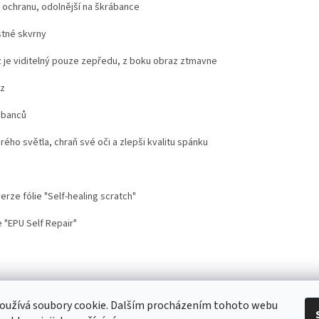
í ochranu, odolnější na škrábance
stné skvrny
 je viditelný pouze zepředu, z boku obraz ztmavne
az
ábanců
drého světla, chraň své oči a zlepši kvalitu spánku
rze fólie "Self-healing scratch"
 "EPU Self Repair"
stoupení od smlouvy
Doprava
Kontakt
Proč nosit mobil s krytem na šnů
oužívá soubory cookie. Dalším procházením tohoto webu