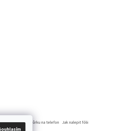
rce
Jak nasadit šnůrku na telefon
Jak nalepit fólii
Souhlasím