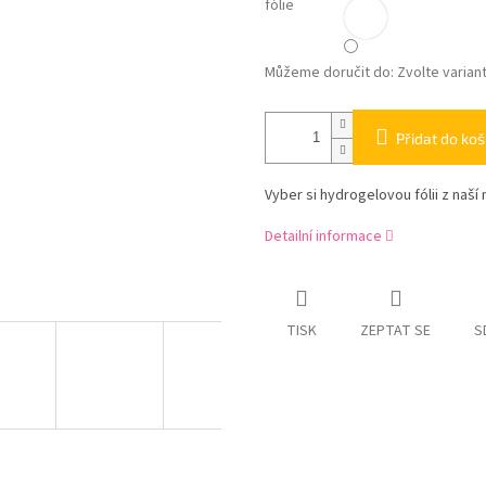
fólie
Můžeme doručit do:
Zvolte varian
Přidat do koš
Vyber si hydrogelovou fólii z naší 
Detailní informace
TISK
ZEPTAT SE
S