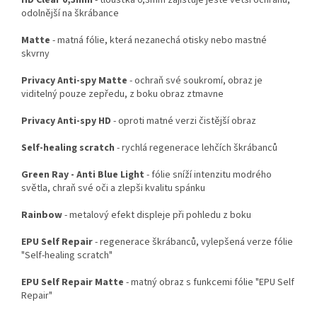
odolnější na škrábance
Matte
- matná fólie, která nezanechá otisky nebo mastné
skvrny
Privacy Anti-spy Matte
- ochraň své soukromí, obraz je
viditelný pouze zepředu, z boku obraz ztmavne
Privacy Anti-spy HD
- oproti matné verzi čistější obraz
Self-healing scratch
- rychlá regenerace lehčích škrábanců
Green Ray - Anti Blue Light
- fólie sníží intenzitu modrého
světla, chraň své oči a zlepši kvalitu spánku
Rainbow
- metalový efekt displeje při pohledu z boku
EPU Self Repair
- regenerace škrábanců, vylepšená verze fólie
"Self-healing scratch"
EPU Self Repair Matte
- matný obraz s funkcemi fólie "EPU Self
Repair"