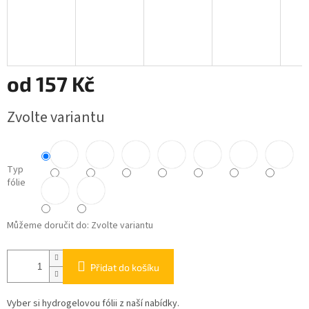
od
157 Kč
Měrná
Zvolte variantu
cena:
Typ
fólie
Můžeme doručit do:
Zvolte variantu
Přidat do košíku
Vyber si hydrogelovou fólii z naší nabídky.