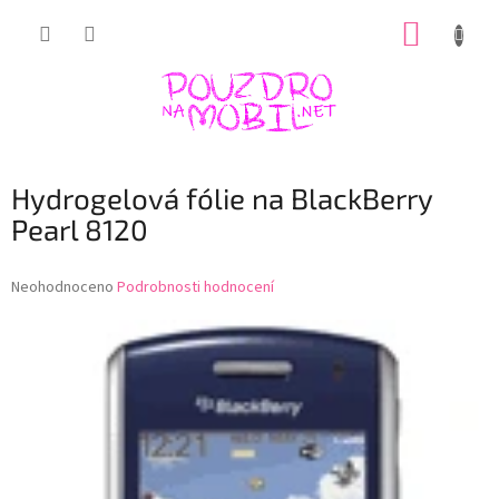
Přejít
NÁKUP
na
obsah
KOŠÍK
Hydrogelová fólie na BlackBerry
Pearl 8120
Průměrné
Neohodnoceno
Podrobnosti hodnocení
hodnocení
produktu
je
0,0
z
5
hvězdiček.