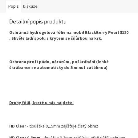
Popis
Diskuze
Detailní popis produktu
Ochranná hydrogelová fólie na mobil BlackBerry Pearl 8120
. Skvěle ladí spolu s krytem se šňůrkou na krk.
Ochrana proti pádu, nárazům, poškrábání (lehké
škrábance se automaticky do 5 minut zatáhnou)
Druhy fólií, které u nás najdete:
HD Clear
- tloušťka 0,15mm zajišťuje čistý obraz
HD Clear 0,3mm
- tloušťka 0,3mm zajišťuje ještě větší ochranu,