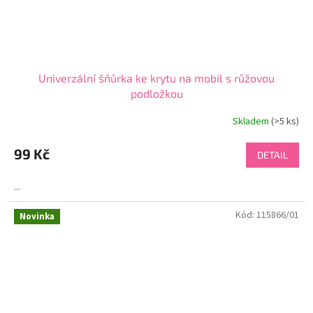
Univerzální šňůrka ke krytu na mobil s růžovou
podložkou
Skladem
(>5 ks)
99 Kč
DETAIL
...
Kód:
115866/01
Novinka