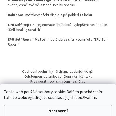
Green Ray - Anti Blue Light
- fólie sníží intenzitu modrého
světla, chraň své oči a zlepši kvalitu spánku
Rainbow
- metalový efekt displeje při pohledu z boku
EPU Self Repair
- regenerace škrábanců, vylepšená verze fólie
"Self-healing scratch"
EPU Self Repair Matte
- matný obraz s funkcemi fólie "EPU Self
Repair"
Z
á
Obchodní podmínky
Ochrana osobních údajů
p
Odstoupení od smlouvy
Doprava
Kontakt
a
Proč nosit mobil s krytem na šnůrce
Jak nasadit šnůrku na telefon
Jak nalepit fólii
t
Tento web používá soubory cookie. Dalším procházením
í
tohoto webu vyjadřujete souhlas s jejich používáním.
Nastavení
Vytvořil Shoptet