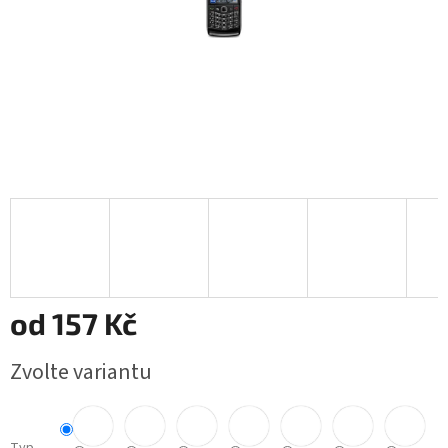
od
157 Kč
Měrná
Zvolte variantu
cena: