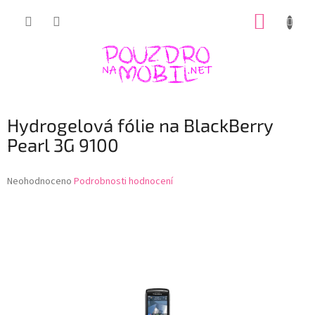
Přejít
NÁKUP
na
obsah
KOŠÍK
Hydrogelová fólie na BlackBerry
Pearl 3G 9100
Průměrné
Neohodnoceno
Podrobnosti hodnocení
hodnocení
produktu
je
0,0
z
5
hvězdiček.