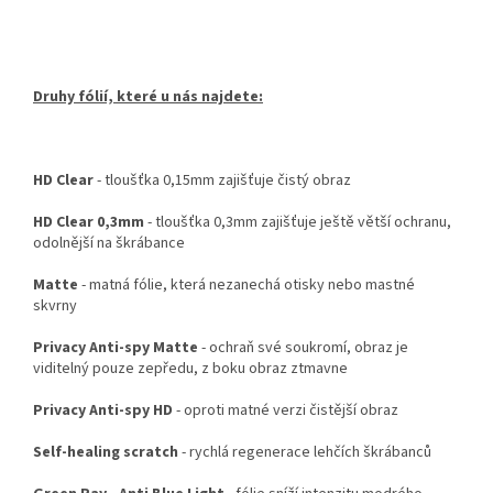
Druhy fólií, které u nás najdete:
HD Clear
- tloušťka 0,15mm zajišťuje čistý obraz
HD Clear 0,3mm
- tloušťka 0,3mm zajišťuje ještě větší ochranu,
odolnější na škrábance
Matte
- matná fólie, která nezanechá otisky nebo mastné
skvrny
Privacy Anti-spy Matte
- ochraň své soukromí, obraz je
viditelný pouze zepředu, z boku obraz ztmavne
Privacy Anti-spy HD
- oproti matné verzi čistější obraz
Self-healing scratch
- rychlá regenerace lehčích škrábanců